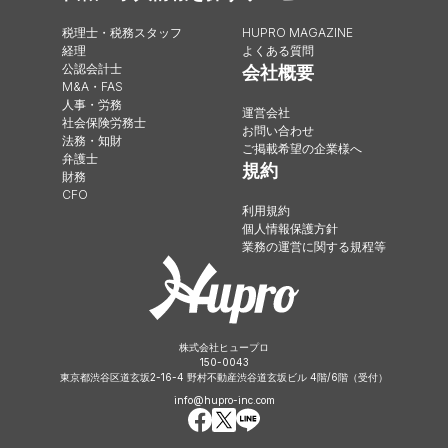
税理士・税務スタッフ
HUPRO MAGAZINE
経理
よくある質問
公認会計士
会社概要
M&A・FAS
人事・労務
運営会社
社会保険労務士
お問い合わせ
法務・知財
ご掲載希望の企業様へ
弁護士
規約
財務
CFO
利用規約
個人情報保護方針
業務の運営に関する規程等
株式会社ヒュープロ
150-0043
東京都渋谷区道玄坂2-16-4 野村不動産渋谷道玄坂ビル 4階/6階（受付）
info@hupro-inc.com