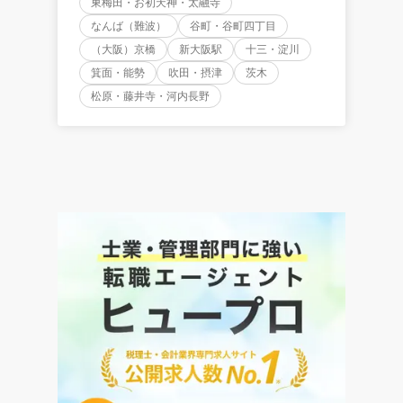
東梅田・お初天神・太融寺
なんば（難波）
谷町・谷町四丁目
（大阪）京橋
新大阪駅
十三・淀川
箕面・能勢
吹田・摂津
茨木
松原・藤井寺・河内長野