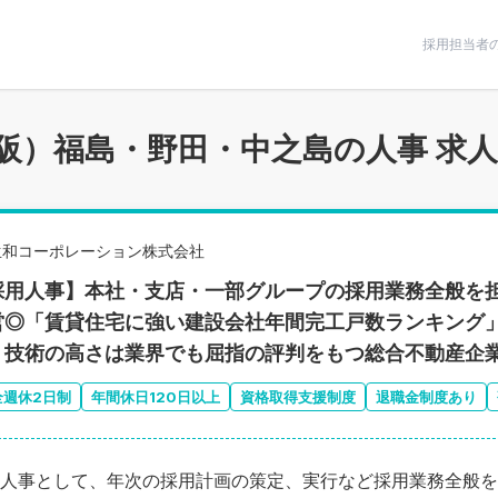
条件で絞りこむ
採用担当者
阪）福島・野田・中之島の人事 求
生和コーポレーション株式会社
採用人事】本社・支店・一部グループの採用業務全般
営◎「賃貸住宅に強い建設会社年間完工戸数ランキング」
、技術の高さは業界でも屈指の評判をもつ総合不動産企
全週休2日制
年間休日120日以上
資格取得支援制度
退職金制度あり
人事として、年次の採用計画の策定、実行など採用業務全般を