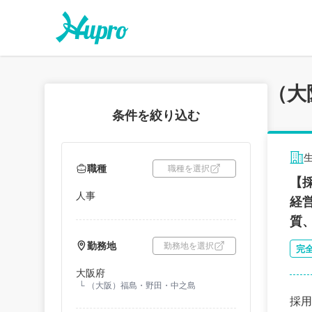
（大
条件を絞り込む
職種
職種を選択
【
人事
経
質
勤務地
勤務地を選択
完
大阪府
└
（大阪）福島・野田・中之島
採用