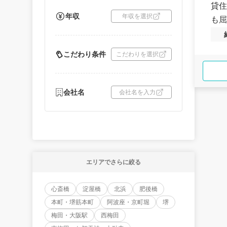
貸住
年収
年収を選択
も屈
こだわり条件
こだわりを選択
会社名
会社名を入力
エリアでさらに絞る
心斎橋
淀屋橋
北浜
肥後橋
本町・堺筋本町
阿波座・京町堀
堺
梅田・大阪駅
西梅田