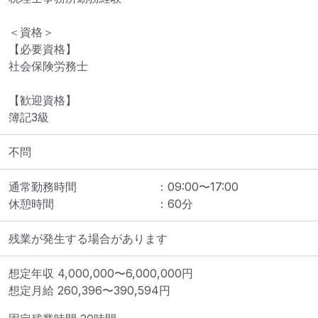
＜資格＞

【必要資格】

社会保険労務士

【歓迎資格】

簿記3級
不問
通常勤務時間
：
09:00
〜
17:00
休憩時間
：
60
分
残業が発生する場合があります
想定年収
4,000,000
〜
6,000,000
円
想定月給
260,396
〜
390,594
円