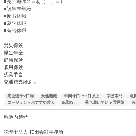
■完全週休２日制（土、日）

■祝年末年始　

■慶弔休暇

■夏季休暇

■有給休暇
労災保険

厚生年金

健康保険

雇用保険

残業手当

交通費支給あり
完全週休2日制
女性活躍
年間休日120日以上
学歴不問
急
エージェントおすすめ求人
転勤なし
落ち着いている雰囲気
未
敷地内禁煙
税理士法人 桜田会計事務所