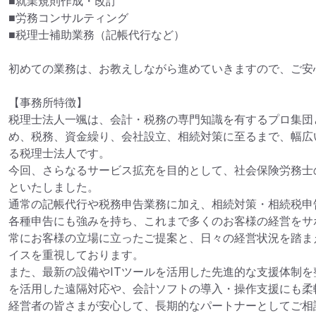
■就業規則作成・改訂

■労務コンサルティング

■税理士補助業務（記帳代行など）

初めての業務は、お教えしながら進めていきますので、ご安心
【事務所特徴】

税理士法人一颯は、会計・税務の専門知識を有するプロ集団
め、税務、資金繰り、会社設立、相続対策に至るまで、幅広
る税理士法人です。

今回、さらなるサービス拡充を目的として、社会保険労務士
といたしました。

通常の記帳代行や税務申告業務に加え、相続対策・相続税申
各種申告にも強みを持ち、これまで多くのお客様の経営をサ
常にお客様の立場に立ったご提案と、日々の経営状況を踏ま
イスを重視しております。

また、最新の設備やITツールを活用した先進的な支援体制
を活用した遠隔対応や、会計ソフトの導入・操作支援にも柔
経営者の皆さまが安心して、長期的なパートナーとしてご相