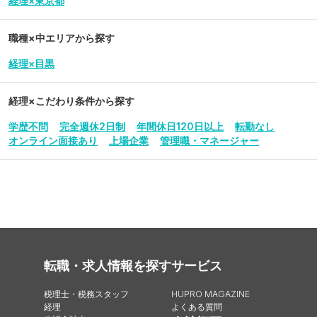
経理×東京都
職種×中エリアから探す
経理×目黒
経理
×こだわり条件から探す
学歴不問
完全週休2日制
年間休日120日以上
転勤なし
オンライン面接あり
上場企業
管理職・マネージャー
転職・求人情報を探す
サービス
税理士・税務スタッフ
HUPRO MAGAZINE
経理
よくある質問