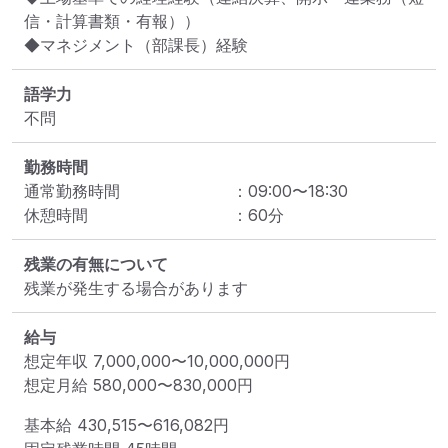
信・計算書類・有報））

◆マネジメント（部課長）経験
語学力
不問
勤務時間
通常勤務時間
：
09:00
〜
18:30
休憩時間
：
60
分
残業の有無について
残業が発生する場合があります
給与
想定年収
7,000,000
〜
10,000,000
円
想定月給
580,000
〜
830,000
円
基本給 
430,515〜616,082円