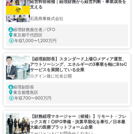
経営幹部候補｜経理財務から経営判断・事業成長を
支える
石黒商事株式会社
経理財務責任者／CFO
東京都千代田区
年収
1,000〜1,200万円
【経理副部長】スタンダード上場◎メディア運営、
アウトソーシング、エネルギーの3事業を軸にBtoC
サービスを展開している企業
ログイン後に社名公開
経理副部長
東京都豊島区
年収
700〜900万円
【財務経理マネージャー（候補）】リモート・フレ
ックス有！◎IPO準備・決算早期化を牽引／日本最
大級の医療プラットフォーム企業
エージェントにお問合せください