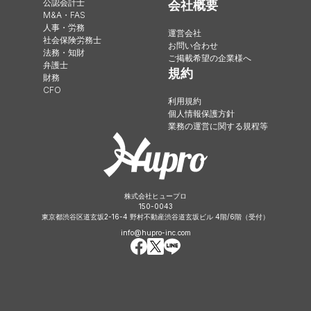
公認会計士
会社概要
M&A・FAS
人事・労務
運営会社
社会保険労務士
お問い合わせ
法務・知財
ご掲載希望の企業様へ
弁護士
規約
財務
CFO
利用規約
個人情報保護方針
業務の運営に関する規程等
株式会社ヒュープロ
150-0043
東京都渋谷区道玄坂2-16-4 野村不動産渋谷道玄坂ビル 4階/6階（受付）
info@hupro-inc.com