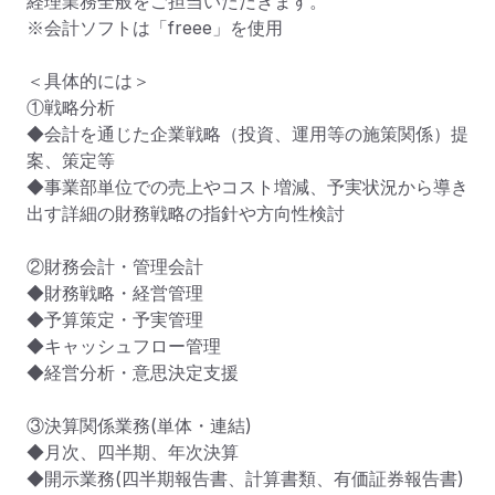
経理業務全般をご担当いただきます。

※会計ソフトは「freee」を使用

＜具体的には＞

①戦略分析

◆会計を通じた企業戦略（投資、運用等の施策関係）提
案、策定等

◆事業部単位での売上やコスト増減、予実状況から導き
出す詳細の財務戦略の指針や方向性検討

②財務会計・管理会計

◆財務戦略・経営管理

◆予算策定・予実管理

◆キャッシュフロー管理

◆経営分析・意思決定支援

③決算関係業務(単体・連結)

◆月次、四半期、年次決算

◆開示業務(四半期報告書、計算書類、有価証券報告書)
