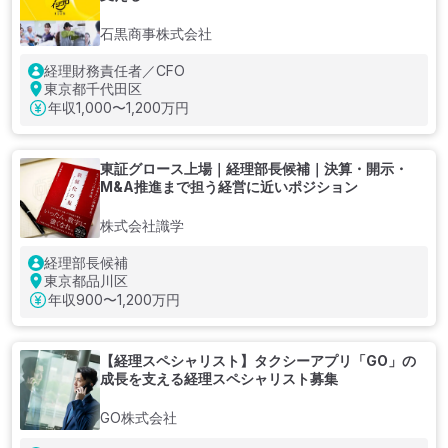
石黒商事株式会社
経理財務責任者／CFO
東京都千代田区
年収
1,000〜1,200万円
東証グロース上場｜経理部長候補｜決算・開示・
M&A推進まで担う経営に近いポジション
株式会社識学
経理部長候補
東京都品川区
年収
900〜1,200万円
【経理スペシャリスト】タクシーアプリ「GO」の
成長を支える経理スペシャリスト募集
GO株式会社