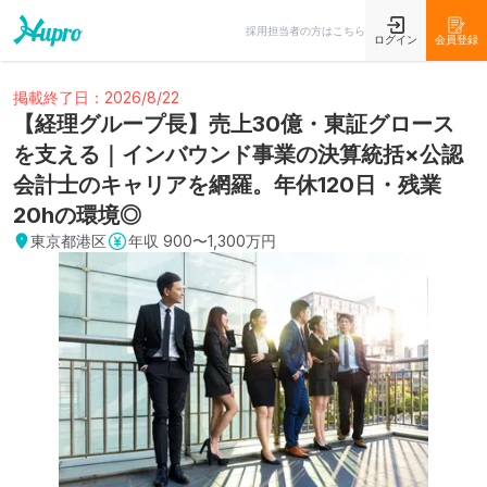
採用担当者の方はこちら
ログイン
会員登録
掲載終了日：2026/8/22
【経理グループ長】売上30億・東証グロース
を支える｜インバウンド事業の決算統括×公認
会計士のキャリアを網羅。年休120日・残業
20hの環境◎
東京都港区
年収
900〜1,300万円