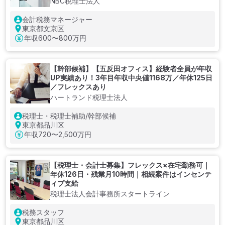
NBC税理士法人
会計税務マネージャー
東京都文京区
年収
600〜800万円
【幹部候補】【五反田オフィス】経験者全員が年収
UP実績あり！3年目年収中央値1168万／年休125日
／フレックスあり
ハートランド税理士法人
税理士・税理士補助/幹部候補
東京都品川区
年収
720〜2,500万円
【税理士・会計士募集】フレックス×在宅勤務可｜
年休126日・残業月10時間｜相続案件はインセンテ
ィブ支給
税理士法人会計事務所スタートライン
税務スタッフ
東京都品川区