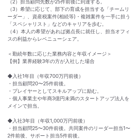
（2）担当顧問先数が25件前後に到達する。

（3）希望に応じて、部下の育成を担当する「チームリ
ーダー」、資産税案件(相続等)・複雑案件を一手に担う
「スペシャリスト」などのキャリアを歩む。

（4）本人の希望があれば拠点長に就任し、担当オフィ
スの利益からレベニューシェア。

＜勤続年数に応じた業務内容と年収イメージ＞

【例】業界経験3年の方が入社した場合

◆入社1年目（年収700万円前後）

・担当顧問20〜25件前後。

・プレイヤーとしてスキルアップに励む。

・個人事業主や年商3億円未満のスタートアップ法人を
メインで担当。

◆入社3年目（年収1,000万円前後）

・担当顧問25〜30件前後。共同案件のリーダー担当1〜
2件前後、サポート担当5件前後。
