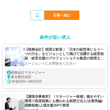
応募へ進む
条件が近い求人
【税務会計】税理士歓迎！「日本の経営者にもう一
つの力を」をビジョンとして掲げて活躍する経営相
談・経営支援のプロフェッショナル集団の税理士法
人
エージェントにお問合せください
税務会計マネージャー
東京都渋谷区
年収
600〜850万円
【護国寺事務所】（マネージャー候補）働きやすい
環境で高度税務にも携われる税理士法人/企業再編/
国際税務/上場支援/SPC管理