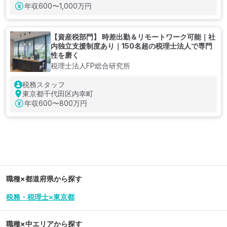
年収
600〜1,000万円
【資産税部門】 時差出勤＆リモートワーク可能｜社
内独立支援制度あり｜150名超の税理士法人で専門
性を磨く
税理士法人FP総合研究所
税務スタッフ
東京都千代田区内幸町
年収
600〜800万円
職種×都道府県から探す
税務・税理士×東京都
職種×中エリアから探す