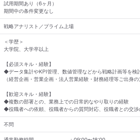
試用期間あり（6ヶ月）

期間中の条件変更なし
戦略アナリスト／プライム上場
＜学歴＞

大学院、大学卒以上

【必須スキル・経験】

◆データ集計やKPI管理、数値管理などから戦略計画等を検
（経営企画・営業企画・法人営業経験・財務経理等ご出身の方
【歓迎スキル・経験】

◆複数の部署との、業務上での日常的なやり取りの経験

◆役職者への依頼、役職者からの質問対応、役職者との交渉
不問
通常勤務時間
：
09:00
〜
18:00