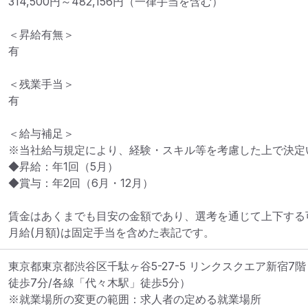
314,500円～482,156円（一律手当を含む）

＜昇給有無＞

有

＜残業手当＞

有

＜給与補足＞

※当社給与規定により、経験・スキル等を考慮した上で決定い
◆昇給：年1回（5月）

◆賞与：年2回（6月・12月）

賃金はあくまでも目安の金額であり、選考を通じて上下する可
月給(月額)は固定手当を含めた表記です。
東京都東京都渋谷区千駄ヶ谷5-27-5 リンクスクエア新宿7階
徒歩7分/各線「代々木駅」徒歩5分）
※就業場所の変更の範囲：求人者の定める就業場所