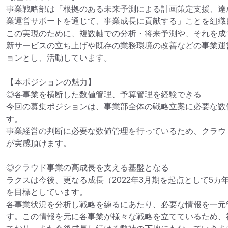
事業戦略部は「根拠のある未来予測による計画策定支援、達
業運営サポートを通じて、事業成長に貢献する」ことを組織目
この実現のために、複数軸での分析・将来予測や、それを成
新サービスの立ち上げや既存の業務環境の改善などの事業運
ョンとし、活動しています。

【本ポジションの魅力】

◎各事業を横断した数値管理、予算管理を経験できる

今回の募集ポジションは、事業部全体の戦略立案に必要な数
す。

事業経営の判断に必要な数値管理を行っているため、クラウ
が実感頂けます。

◎クラウド事業の高成長を支える基盤となる

ラクスは今後、更なる成長（2022年3月期を起点として5カ年の
を目標としています。

各事業状況を分析し戦略を練るにあたり、必要な情報を一元
す。この情報を元に各事業が様々な戦略を立てているため、