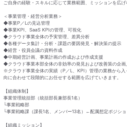
ご自身の経験・スキルに応じて業務範囲、ミッションを広げ
＜事業管理・経営分析業務＞

◆事業P／Lの見込管理

◆事業KPI、SaaS KPIの管理、可視化

◆クラウド事業全体の予実管理、差異分析

◆各種データ集計・分析・課題の要因発見・解決策の提示

◆経営・役員会議の資料作成

◆中期経営計画、事業計画の作成および作成支援

◆クラウド事業本部全体の非効率の発見および改善策の企画／
※クラウド事業全体の実績（P／L、KPI）管理の業務から
向に合わせて段階的にお任せする範囲を広げていきます。

【組織体制】

事業管理統括部（統括部長兼部長1名）

└事業戦略部

└事業戦略課（課長1名、メンバー13名）←配属想定ポジション
【組織ミッション】
