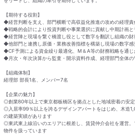
をリードし、組織の牽引を期待しています。

【期待する役割】

◆経営判断を支え、部門横断で高収益化推進の攻めの経理責任
◆戦略的会計により投資判断や事業選択に貢献し中期計画と予
◆経営陣と現場を繋ぐ橋渡し役として数字を翻訳し組織の財務
◆他部門と連携し原価・業務改善指標を構築し現場の数字感覚
◆CF予測による資金繰り最適化、M＆A等の財務戦略を通じ
◆月次・年次決算から監査・開示資料作成、経理部門全体の管
【組織体制】

経理部 部長1名、メンバー7名

【企業の魅力】

◎創業80年以上で東京都板橋区を拠点とした地域密着の安定
◎入居率99％以上を誇るデザインアパートをはじめ、木造1,0
の建築実績があります

◎東武東上線沿いのエリアに根差し、賃貸仲介会社を運営。
物件を扱っています
