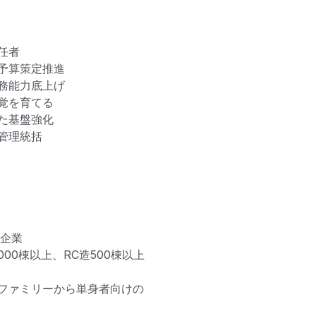
者

算策定推進

能力底上げ

を育てる

た基盤強化

理統括

企業

00棟以上、RC造500棟以上
ファミリーから単身者向けの