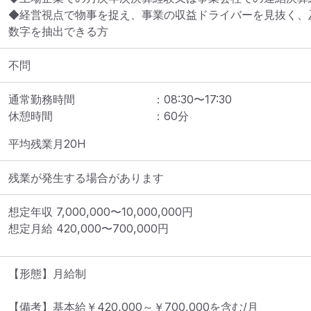
◆経営視点で物事を捉え、事業の収益ドライバーを見抜く、
数字を抽出できる方
不問
通常勤務時間
：
08:30
〜
17:30
休憩時間
：
60
分
平均残業月20H
残業が発生する場合があります
想定年収
7,000,000
〜
10,000,000
円
想定月給
420,000
〜
700,000
円
【形態】月給制

【備考】基本給￥420,000～￥700,000を含む/月 
