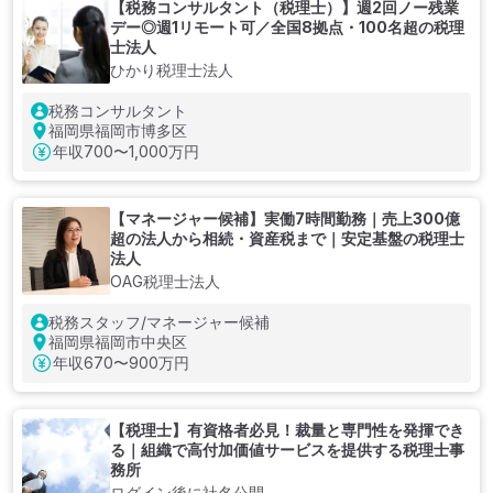
【税務コンサルタント（税理士）】週2回ノー残業
デー◎週1リモート可／全国8拠点・100名超の税理
士法人
ひかり税理士法人
税務コンサルタント
福岡県福岡市博多区
年収
700〜1,000万円
【マネージャー候補】実働7時間勤務｜売上300億
超の法人から相続・資産税まで｜安定基盤の税理士
法人
OAG税理士法人
税務スタッフ/マネージャー候補
福岡県福岡市中央区
年収
670〜900万円
【税理士】有資格者必見！裁量と専門性を発揮でき
る｜組織で高付加価値サービスを提供する税理士事
務所
ログイン後に社名公開