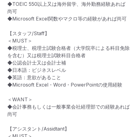
◆TOEIC 550以上又は海外留学、海外勤務経験あれば
尚可

◆Microsoft Excel関数やマクロ等の経験があれば尚可

【スタッフ/Staff】

＜MUST＞

◆税理士、税理士試験合格者（大学院卒による科目免除
を含む）又は税理士試験科目合格者

◆公認会計士又は会計士補

◆日本語：ビジネスレベル

◆英語：意欲があること

◆Microsoft Excel・Word・PowerPointの使用経験

＜WANT＞

◆会計事務もしくは一般事業会社経理部での経験あれば
尚可

【アシスタント/Assidtant】

＜MUST＞
