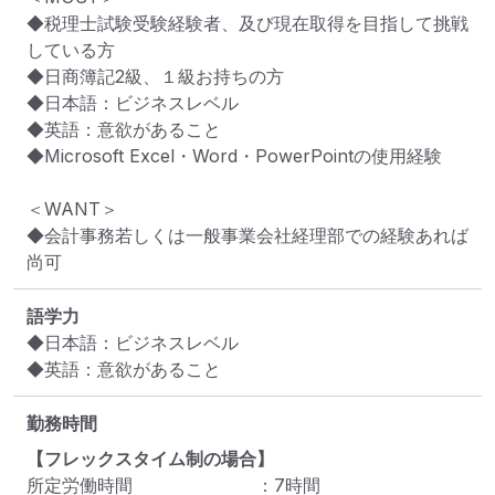
◆税理士試験受験経験者、及び現在取得を目指して挑戦
している方

◆日商簿記2級、１級お持ちの方

◆日本語：ビジネスレベル

◆英語：意欲があること

◆Microsoft Excel・Word・PowerPointの使用経験

＜WANT＞

◆会計事務若しくは一般事業会社経理部での経験あれば
尚可
語学力
◆日本語：ビジネスレベル

◆英語：意欲があること
勤務時間
【フレックスタイム制の場合】
所定労働時間
：
7
時間