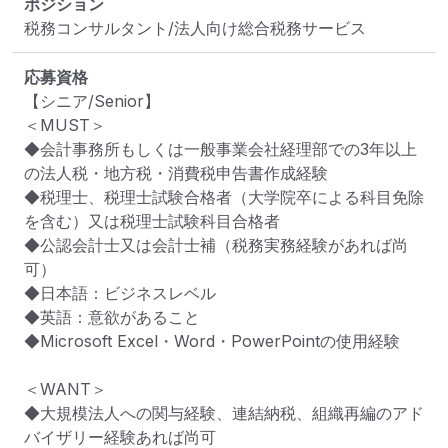
ポジション
税務コンサルタント/法人向け総合税務サービス
応募資格
【シニア/Senior】

＜MUST＞

◆会計事務所もしくは一般事業会社経理部での3年以上
の法人税・地方税・消費税申告書作成経験

◆税理士、税理士試験合格者（大学院卒による科目免除
を含む）又は税理士試験科目合格者

◆公認会計士又は会計士補（税務実務経験があれば尚
可）

◆日本語：ビジネスレベル

◆英語：意欲があること

◆Microsoft Excel・Word・PowerPointの使用経験

＜WANT＞

◆大規模法人への関与経験、連結納税、組織再編のアド
バイザリー経験あれば尚可
