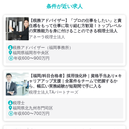
条件が近い求人
【税務アドバイザー】「プロの仕事をしたい」と責
任感をもって仕事に取り組む方歓迎！トップレベル
の実務能力を身に付けることのできる税理士法人
アネーラ税理士法人
税務アドバイザー（福岡事務所）
福岡県福岡市中央区
年収
600〜900万円
【福岡/科目合格者】採用強化枠｜資格手当あり×キ
ャリアアップ支援｜全案件をチームで把握するか
ら、幅広い実務経験が短期間で手に入る
税理士法人TAパートナーズ
税理士
福岡県北九州市門司区
年収
600〜700万円