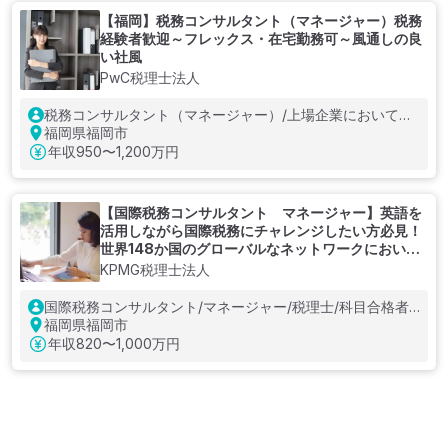
【福岡】税務コンサルタント（マネージャー）税務
経験者歓迎～フレックス・在宅勤務可～風通しの良
い社風
PwC税理士法人
税務コンサルタント（マネージャー）/上場企業において税
務のご経験が15年～20年以上ある方
福岡県福岡市
年収
950〜1,200万円
【国際税務コンサルタント マネージャー】英語を
活用しながら国際税務にチャレンジしたい方必見！
世界148か国のグローバルなネットワークにおいて
監査、税務、アドバイザリーサービスを提供する税
KPMG税理士法人
理士法人
国際税務コンサルタント/マネージャー/税理士/科目合格者/
公認会計士
福岡県福岡市
年収
820〜1,000万円