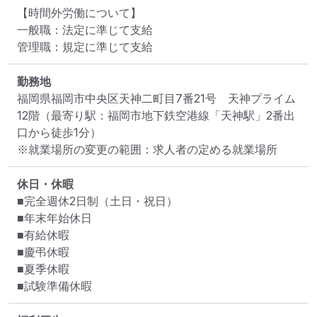
【時間外労働について】

一般職：法定に準じて支給 

管理職：規定に準じて支給
勤務地
福岡県福岡市中央区天神二町目7番21号　天神プライム
12階
（最寄り駅：福岡市地下鉄空港線「天神駅」2番出
口から徒歩1分）
※就業場所の変更の範囲：求人者の定める就業場所
休日・休暇
■完全週休2日制（土日・祝日）

■年末年始休日

■有給休暇

■慶弔休暇

■夏季休暇

■試験準備休暇