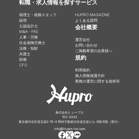
転職・求人情報を探す
サービス
税理士・税務スタッフ
HUPRO MAGAZINE
経理
よくある質問
公認会計士
会社概要
M&A・FAS
人事・労務
運営会社
社会保険労務士
お問い合わせ
法務・知財
ご掲載希望の企業様へ
弁護士
規約
財務
CFO
利用規約
個人情報保護方針
業務の運営に関する規程等
株式会社ヒュープロ
150-0043
東京都渋谷区道玄坂2-16-4 野村不動産渋谷道玄坂ビル 4階/6階（受付）
info@hupro-inc.com