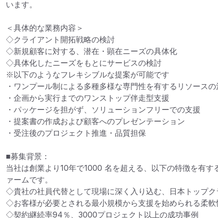
います。

＜具体的な業務内容＞

◇クライアント開拓戦略の検討

◇新規顧客に対する、潜在・顕在ニーズの具体化

◇具体化したニーズをもとにサービスの検討

※以下のようなフレキシブルな提案が可能です

・ワンプール制による多種多様な専門性を有するリソースの活
・企画から実行までのワンストップ伴走型支援

・パッケージを担がず、ソリューションフリーでの支援

・提案書の作成および顧客へのプレゼンテーション

・受注後のプロジェクト推進・品質担保

■募集背景：

当社は創業より10年で1000 名を超える、以下の特徴を有
ァームです。

◇貴社の社員代替として現場に深く入り込む、日本トップク
◇お客様が必要とされる最小規模から支援を始められる柔軟性
◇契約継続率94％、3000プロジェクト以上の成功事例
