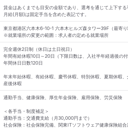
賃金はあくまでも目安の金額であり、選考を通じて上下する可
月給(月額)は固定手当を含めた表記です。
東京都港区六本木6-10-1 六本木ヒルズ森タワー39F
（最寄り
※就業場所の変更の範囲：求人者の定める就業場所
完全週休2日制（休日は土日祝日）

年間有給休暇10日～20日（下限日数は、入社半年経過後の付
年間休日日数120日

年末年始休暇、有給休暇、慶弔休暇、特別休暇、夏期休暇、
産後休暇
通勤手当、健康保険、厚生年金保険、雇用保険、労災保険

＜各手当・制度補足＞

通勤手当：交通費支給（月30,000円まで）

社会保険：社会保険完備、関東ITソフトウェア健康保険組