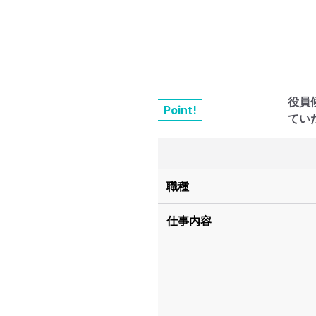
役員
Point!
てい
職種
仕事内容