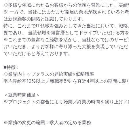
◇多様な領域にわたるお客様からの信頼を背景にした、実績豊
※ 一方で、当社にはまだまだ発展の余地が残されていると
は新規顧客の開拓と認識しております。

特に、これまでIT領域を強みとしてきた当社において、戦
要であり、 当該領域を経営層としてドライブいただける方を
※これまでの豊富なご経験を活かし、当社ならではのサービ
けいただき、よりお客様に寄り添った支援を実現していただ
ていただけると考えております。

■特徴：

◇業界内トップクラスの昇給実績×低離職率

平均昇給率10%以上／離職率8％ を直近4年以上の期間に渡
＜就業時間補足＞

※プロジェクトの都合により始業／終業の時間を繰り上げ／
※業務の変更の範囲：求人者の定める業務