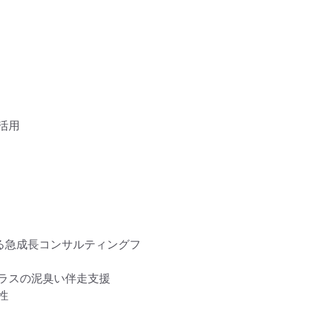
用

する急成長コンサルティングフ
ラスの泥臭い伴走支援


