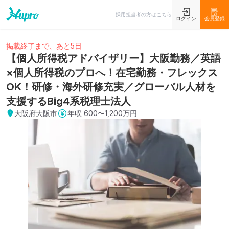
採用担当者の方はこちら
ログイン
会員登録
掲載終了まで、あと5日
【個人所得税アドバイザリー】大阪勤務／英語
×個人所得税のプロへ！在宅勤務・フレックス
OK！研修・海外研修充実／グローバル人材を
支援するBig4系税理士法人
大阪府大阪市
年収
600〜1,200万円