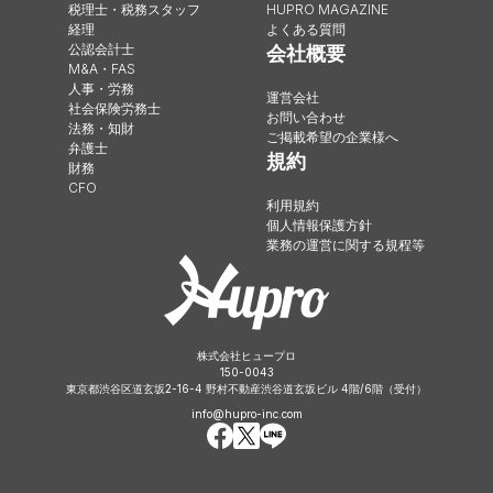
税理士・税務スタッフ
HUPRO MAGAZINE
経理
よくある質問
公認会計士
会社概要
M&A・FAS
人事・労務
運営会社
社会保険労務士
お問い合わせ
法務・知財
ご掲載希望の企業様へ
弁護士
規約
財務
CFO
利用規約
個人情報保護方針
業務の運営に関する規程等
株式会社ヒュープロ
150-0043
東京都渋谷区道玄坂2-16-4 野村不動産渋谷道玄坂ビル 4階/6階（受付）
info@hupro-inc.com