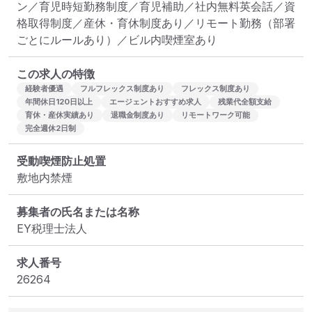
ン／育児時短勤務制度／育児補助／社内無料英会話／資
格取得制度／産休・育休制度あり／リモート勤務（部署
ごとにルールあり）／ビル内喫煙室あり
この求人の特徴
経験者優遇
フルフレックス制度あり
フレックス制度あり
年間休日120日以上
エージェントおすすめ求人
残業代全額支給
育休・産休実績あり
退職金制度あり
リモートワーク可能
完全週休2日制
受動喫煙防止処置
敷地内禁煙
募集者の氏名または名称
EY税理士法人
求人番号
26264