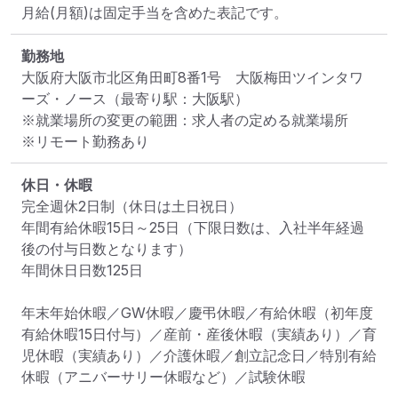
月給(月額)は固定手当を含めた表記です。
勤務地
大阪府大阪市北区角田町8番1号　大阪梅田ツインタワ
ーズ・ノース
（最寄り駅：大阪駅）
※就業場所の変更の範囲：求人者の定める就業場所
※リモート勤務あり
休日・休暇
完全週休2日制（休日は土日祝日）

年間有給休暇15日～25日（下限日数は、入社半年経過
後の付与日数となります）

年間休日日数125日

年末年始休暇／GW休暇／慶弔休暇／有給休暇（初年度
有給休暇15日付与）／産前・産後休暇（実績あり）／育
児休暇（実績あり）／介護休暇／創立記念日／特別有給
休暇（アニバーサリー休暇など）／試験休暇