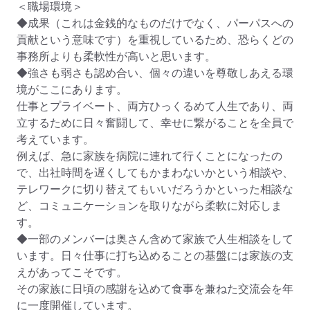
＜職場環境＞

◆成果（これは金銭的なものだけでなく、パーパスへの
貢献という意味です）を重視しているため、恐らくどの
事務所よりも柔軟性が高いと思います。

◆強さも弱さも認め合い、個々の違いを尊敬しあえる環
境がここにあります。

仕事とプライベート、両方ひっくるめて人生であり、両
立するために日々奮闘して、幸せに繋がることを全員で
考えています。

例えば、急に家族を病院に連れて行くことになったの
で、出社時間を遅くしてもかまわないかという相談や、
テレワークに切り替えてもいいだろうかといった相談な
ど、コミュニケーションを取りながら柔軟に対応しま
す。

◆一部のメンバーは奥さん含めて家族で人生相談をして
います。日々仕事に打ち込めることの基盤には家族の支
えがあってこそです。

その家族に日頃の感謝を込めて食事を兼ねた交流会を年
に一度開催しています。
