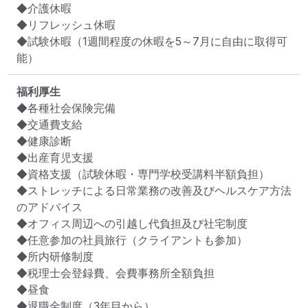
◆介護休暇

◆リフレッシュ休暇

◆試験休暇（1週間程度の休暇を5～7月に自由に取得可
能）
福利厚生
◆各種社会保険完備

◆交通費支給

◆健康診断

◆出産育児支援

◆資格支援（試験休暇・専門学校受講料半額負担）

◆ストレッチによる日常業務の改善及びヘルスケア方法
のアドバイス

◆オフィス周辺への引越し代負担及び社宅制度

◆任意参加の社員旅行（クライアントも参加）

◆所内研修制度

◆税理士会登録費、会費事務所全額負担

◆昼食

◆退職金制度（3年目から）