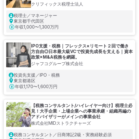
クリフィックス税理士法人
税理士／マネージャー
東京都千代田区
年収
1,000〜1,300万円
IPO支援・税務｜フレックス×リモート２回で働き
方自由◎日本最大級VCで投資先成長を支える｜資本
政策×M&A税務を網羅。
ジャフコグループ株式会社
投資先支援／IPO・税務
東京都港区
年収
1,170〜1,600万円
【税務コンサルタント/ハイレイヤー向け】税理士必
見！大手企業・上場企業への事業承継・組織再編の
アドバイザリーがメインの事業会社
株式会社MIDストラクチャーズ
税務コンサルタント／日商簿記2級・実務経験必須