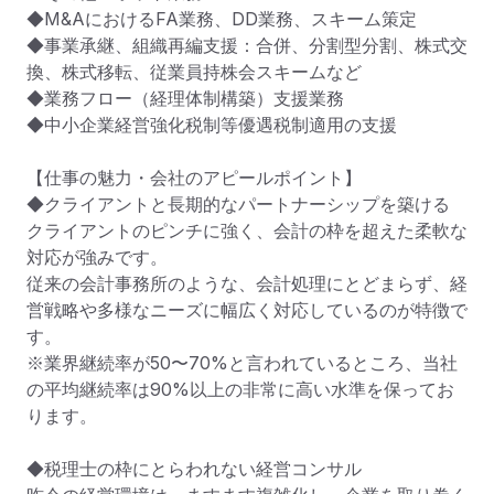
◆M&AにおけるFA業務、DD業務、スキーム策定

◆事業承継、組織再編支援：合併、分割型分割、株式交
換、株式移転、従業員持株会スキームなど

◆業務フロー（経理体制構築）支援業務

◆中小企業経営強化税制等優遇税制適用の支援

【仕事の魅力・会社のアピールポイント】

◆クライアントと長期的なパートナーシップを築ける

クライアントのピンチに強く、会計の枠を超えた柔軟な
対応が強みです。

従来の会計事務所のような、会計処理にとどまらず、経
営戦略や多様なニーズに幅広く対応しているのが特徴で
す。

※業界継続率が50〜70%と言われているところ、当社
の平均継続率は90%以上の非常に高い水準を保ってお
ります。

◆税理士の枠にとらわれない経営コンサル
