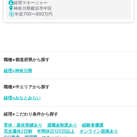
経理マネージャー
神奈川県横浜市中区
年収
700〜900万円
職種×都道府県から探す
経理×神奈川県
職種×中エリアから探す
経理×みなとみらい
経理
×こだわり条件から探す
育休・産休実績あり
退職金制度あり
経験者優遇
完全週休2日制
年間休日120日以上
オンライン面接あり