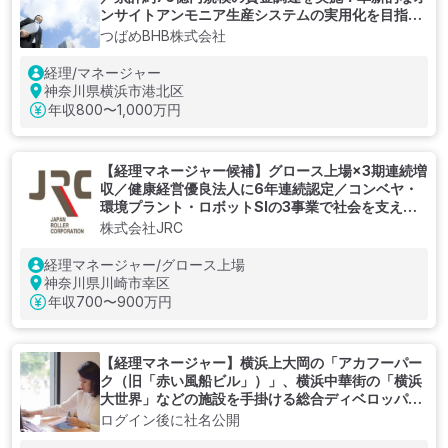
ンサイトアンモニア生産システムの実用化を目指す
東工大発のベンチャー企業
つばめBHB株式会社
経理/マネージャー
神奈川県横浜市港北区
年収
800〜1,000万円
【経理マネージャー候補】グロース上場×3期連続増
収／健康経営優良法人に6年連続認定／コンベヤ・
環境プラント・ロボットSIの3事業で社会を支え、
ベルトコンベヤ部品で国内シェア52％を誇る業界ト
株式会社JRC
ップ企業
経理マネージャー/グロース上場
神奈川県川崎市幸区
年収
700〜900万円
【経理マネージャー】横浜上大岡の「アカフーパー
ク（旧「赤い風船ビル」）」、横浜中華街の「横浜
大世界」などの施設を手掛ける総合ディベロッパ
ー！横浜・東京を中心に商業施設やオフィスビル等
ログイン後に社名公開
の企画・開発・運営管理を行っている企業