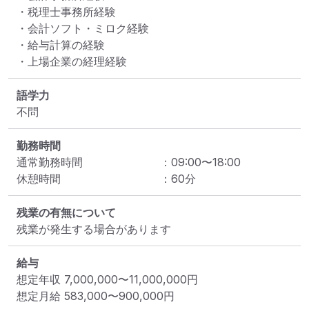
・税理士事務所経験

・会計ソフト・ミロク経験

・給与計算の経験

・上場企業の経理経験
語学力
不問
勤務時間
通常勤務時間
：
09:00
〜
18:00
休憩時間
：
60
分
残業の有無について
残業が発生する場合があります
給与
想定年収
7,000,000
〜
11,000,000
円
想定月給
583,000
〜
900,000
円