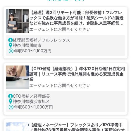
【経理】週2回リモート可能！部長候補！フルフレ
ックスで柔軟な働き方が可能！磁気シールドの製造
などを強みに事業成長を続け、創業以来黒字経営の
メーカー企業
エージェントにお問合せください
経理部長候補／フルフレックス
神奈川県川崎市
年収
800〜1,100万円
【CFO候補（経理部長）】年休120日◎週1日在宅相
談可｜リユース事業で海外展開も進める安定成長企
業
エージェントにお問合せください
CFO候補／経理部長
神奈川県横浜市旭区
年収
800〜1,000万円
【経理マネージャー】フレックスあり／IPO準備中
／累計約76億円規模の資金調達を実施！革新的なオ