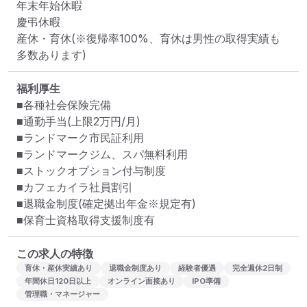
年末年始休暇

慶弔休暇

産休・育休(※復帰率100%、育休は男性の取得実績も
多数あります)
福利厚生
■各種社会保険完備

■通勤手当(上限2万円/月)

■ランドマーク市民証利用

■ランドマークジム、スパ無料利用

■ストックオプション付与制度

■カフェカイラ社員割引

■退職金制度(確定拠出年金※規定有)

■保育士資格取得支援制度有
この求人の特徴
育休・産休実績あり
退職金制度あり
経験者優遇
完全週休2日制
年間休日120日以上
オンライン面接あり
IPO準備
管理職・マネージャー