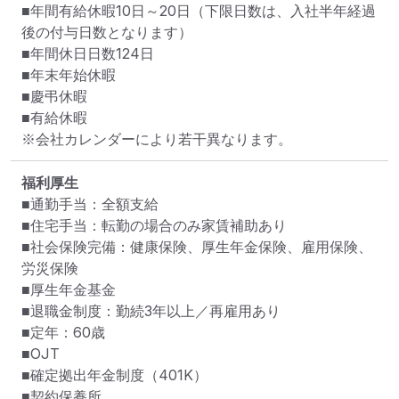
■年間有給休暇10日～20日（下限日数は、入社半年経過
後の付与日数となります）

■年間休日日数124日

■年末年始休暇

■慶弔休暇

■有給休暇

※会社カレンダーにより若干異なります。
福利厚生
■通勤手当：全額支給

■住宅手当：転勤の場合のみ家賃補助あり

■社会保険完備：健康保険、厚生年金保険、雇用保険、
労災保険

■厚生年金基金

■退職金制度：勤続3年以上／再雇用あり

■定年：60歳

■OJT

■確定拠出年金制度（401K）

■契約保養所
