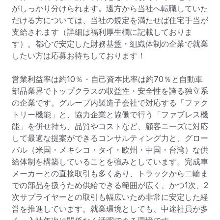
がしっかり分けられます。遠方から当社へ転職していた
だける方については、当社の規定を満たせば住宅手当が
支給されます（詳細は福利厚生欄に記載しておりま
す）。都心で安定した財務基盤・組織体制の企業で就業
したい方は応募お待ちしております！

営業利益率は約10％・自己資本比率は約70％と自動車
部品業界でトップクラスの収益性・安全性を誇る独立系
の企業です。グループ内製造子会社で対応する「ファク
トリー機能」と、協力企業と協働で行う「ファブレス機
能」を併せ持ち、品質やコストなど、顧客ニーズに対応
して最適な提案ができるコンサルティング力と、グロー
バル（米国・メキシコ・タイ・欧州・中国・台湾）な供
給体制を構築していることを強みとしています。完成車
メーカーとの直接取引も多くあり、トラックから二輪ま
での部品を扱うため供給できる範囲が広く、かつ1次、2
次サプライヤーとの取引も幅広いため非常に安定した経
営を推進しています。就業環境としても、中途社員が多