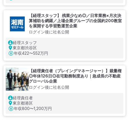
【経理スタッフ】 残業少なめ◎／日常業務×月次決
算補助を網羅／上場企業グループの全国約200教室
を展開する学習塾運営企業
ログイン後に社名公開
経理スタッフ
東京都渋谷区
年収
422〜552万円
【経理責任者（プレイングマネージャー）】裁量権
◎年休126日◎在宅勤務制度あり｜急成長の不動産
グローバル企業
ログイン後に社名公開
経理責任者
東京都港区
年収
800〜1,200万円