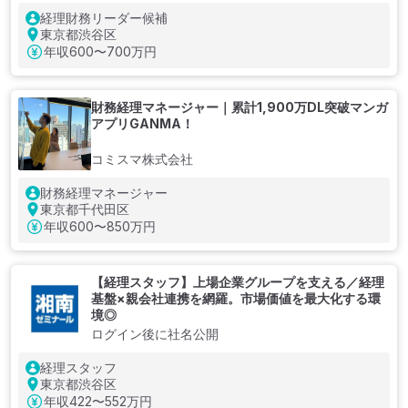
経理財務リーダー候補
東京都渋谷区
年収
600〜700万円
財務経理マネージャー｜累計1,900万DL突破マンガ
アプリGANMA！
コミスマ株式会社
財務経理マネージャー
東京都千代田区
年収
600〜850万円
【経理スタッフ】上場企業グループを支える／経理
基盤×親会社連携を網羅。市場価値を最大化する環
境◎
ログイン後に社名公開
経理スタッフ
東京都渋谷区
年収
422〜552万円