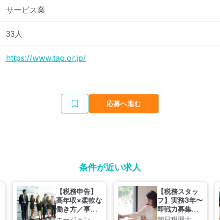
サービス業
33人
https://www.tao.or.jp/
応募へ進む
条件が近い求人
【税務申告】
【税務スタッ
高年収×柔軟な
フ】実務3年〜
働き方／事業
即戦力募集◆
承継案件や富
実績500万〜
エージェント
朝日税理士法