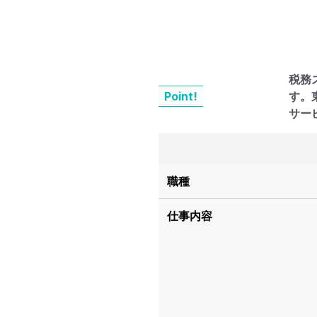
税務
Point!
す。
サー
職種
仕事内容