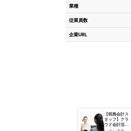
業種
従業員数
企業URL
【税務会計ス
タッフ】クラ
ウド会計活用
◎スタートア
レクシア会計