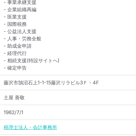
- 事業承継支援

- 企業組織再編

- 医業支援

- 国際税務

- 公益法人支援

- 人事・労務全般

- 助成金申請

- 経理代行

- 相続支援(特設サイトへ)

- 確定申告
藤沢市鵠沼石上1-1-15藤沢リラビル3Ｆ・4F
土屋 善敬
1982/7/1
税理士法人・会計事務所