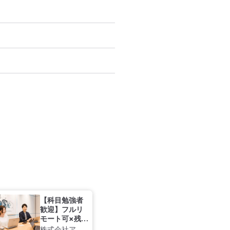
【科目勉強者
歓迎】フルリ
モート可×残業
月10～15時間
株式会社アン