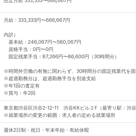
想定月給
333,333
〜
666,667
円
月給：333,333円〜666,667円

内訳）

　基本給：246,067円〜580,067円

　資格手当：0円〜0円

　固定残業手当：87,266円〜86,600円（30時間分）

※時間外労働の有無に関わらず、30時間分の固定残業代を固
※超過勤務分は、超過勤務手当を別途支給

※年1回の査定有

※賞与：年2回
東京都渋谷区渋谷2-12-11　渋谷KKビル２F
（最寄り駅：渋
※就業場所の変更の範囲：求人者の定める就業場所
週休2日制・祝日・年末年始・有給休暇