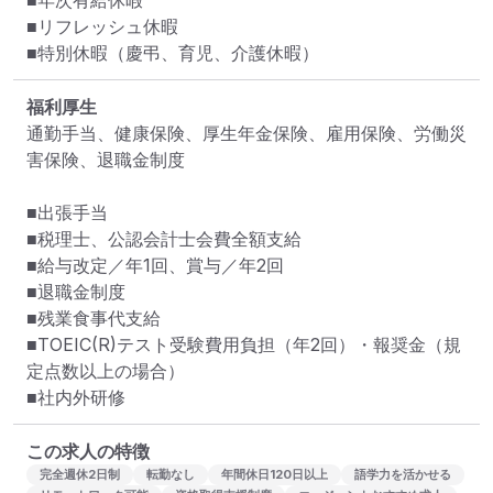
■年次有給休暇

■リフレッシュ休暇

■特別休暇（慶弔、育児、介護休暇）
福利厚生
通勤手当、健康保険、厚生年金保険、雇用保険、労働災
害保険、退職金制度

■出張手当

■税理士、公認会計士会費全額支給

■給与改定／年1回、賞与／年2回

■退職金制度

■残業食事代支給

■TOEIC(R)テスト受験費用負担（年2回）・報奨金（規
定点数以上の場合）

■社内外研修
この求人の特徴
完全週休2日制
転勤なし
年間休日120日以上
語学力を活かせる