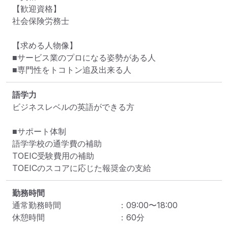
【歓迎資格】

社会保険労務士

【求める人物像】

■サービス業のプロになる姿勢がある人

■専門性をトコトン追及出来る人
語学力
ビジネスレベルの英語ができる方

■サポート体制

語学学校の通学費の補助

TOEIC受験費用の補助

TOEICのスコアに応じた報奨金の支給
勤務時間
通常勤務時間
：
09:00
〜
18:00
休憩時間
：
60
分