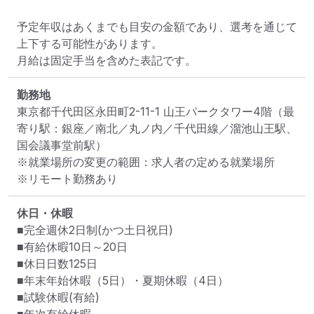
予定年収はあくまでも目安の金額であり、選考を通じて
上下する可能性があります。

月給は固定手当を含めた表記です。
勤務地
東京都千代田区永田町2-11-1 山王パークタワー4階
（最
寄り駅：銀座／南北／丸ノ内／千代田線／溜池山王駅、
国会議事堂前駅）
※就業場所の変更の範囲：求人者の定める就業場所
※リモート勤務あり
休日・休暇
■完全週休2日制(かつ土日祝日)

■有給休暇10日～20日

■休日日数125日

■年末年始休暇（5日）・夏期休暇（4日）

■試験休暇(有給)
