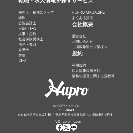
転職・求人情報を探す
サービス
税理士・税務スタッフ
HUPRO MAGAZINE
経理
よくある質問
公認会計士
会社概要
M&A・FAS
人事・労務
運営会社
社会保険労務士
お問い合わせ
法務・知財
ご掲載希望の企業様へ
弁護士
規約
財務
CFO
利用規約
個人情報保護方針
業務の運営に関する規程等
株式会社ヒュープロ
150-0043
東京都渋谷区道玄坂2-16-4 野村不動産渋谷道玄坂ビル 4階/6階（受付）
info@hupro-inc.com