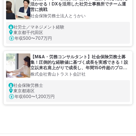
活かせる！DXを活用した社労士事務所でチーム運
営に挑戦
社会保険労務士法人とうかい
社労士／マネジメント経験
東京都千代田区
年収
500〜707万円
【M&A・労務コンサルタント】社会保険労務士募
集！圧倒的な経験値に基づく成長を実感できる！設
立以来右肩上がりで成長し、年間150件超のプロジ
ェクトを提供する会計コンサルティング会社
株式会社青山トラスト会計社
社会保険労務士
東京都港区
年収
600〜1,200万円