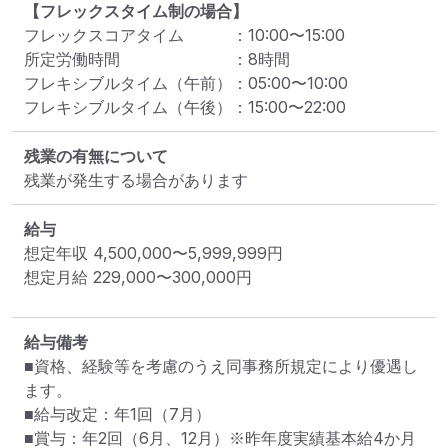
【フレックスタイム制の場合】
フレックスコアタイム
：
10:00
〜
15:00
所定労働時間
：
8
時間
フレキシブルタイム（午前）
：
05:00
〜
10:00
フレキシブルタイム（午後）
：
15:00
〜
22:00
残業の有無について
残業が発生する場合があります
給与
想定年収
4,500,000
〜
5,999,999
円
想定月給
229,000
〜
300,000
円
給与備考
■資格、経験等を考慮のうえ同事務所規定により優遇し
ます。

■給与改定：年1回（7月）

■賞与：年2回（6月、12月）※昨年度実績基本給4か月
