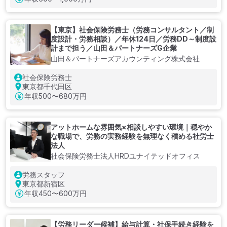
【東京】社会保険労務士（労務コンサルタント／制
度設計・労務相談）／年休124日／労務DD～制度設
計まで担う／山田＆パートナーズG企業
山田＆パートナーズアカウンティング株式会社
社会保険労務士
東京都千代田区
年収
500〜680万円
アットホームな雰囲気×相談しやすい環境｜穏やか
な職場で、労務の実務経験を無理なく積める社労士
法人
社会保険労務士法人HRDユナイテッドオフィス
労務スタッフ
東京都新宿区
年収
450〜600万円
【労務リーダー候補】給与計算・社保手続き経験を