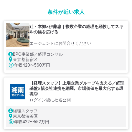
条件が近い求人
辻・本郷×伊藤忠｜複数企業の経理を経験してスキ
ルの幅を広げる
エージェントにお問合せください
BPO事業部／経理コンサル
東京都新宿区
年収
420〜560万円
【経理スタッフ】上場企業グループを支える／経理
基盤×親会社連携を網羅。市場価値を最大化する環
境◎
ログイン後に社名公開
経理スタッフ
東京都渋谷区
年収
422〜552万円