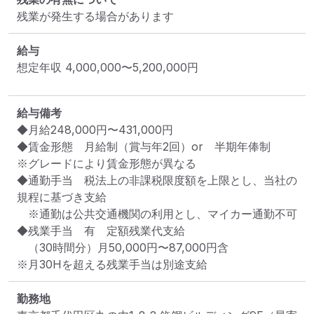
残業が発生する場合があります
給与
想定年収
4,000,000
〜
5,200,000
円
給与備考
◆月給248,000円〜431,000円

◆賃金形態　月給制（賞与年2回）or　半期年俸制

※グレードにより賃金形態が異なる

◆通勤手当　税法上の非課税限度額を上限とし、当社の
規程に基づき支給

　※通勤は公共交通機関の利用とし、マイカー通勤不可

◆残業手当　有　定額残業代支給

　（30時間分）月50,000円〜87,000円含

※月30Hを超える残業手当は別途支給
勤務地