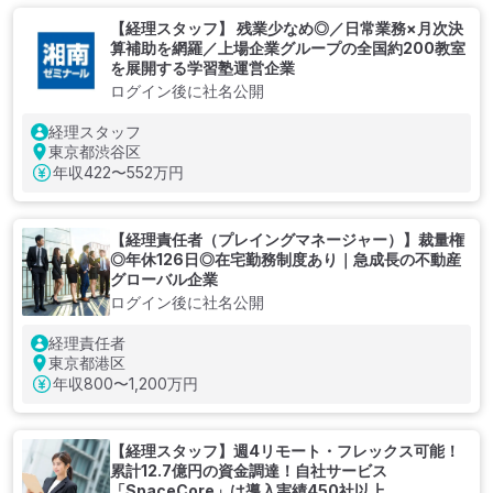
【経理スタッフ】 残業少なめ◎／日常業務×月次決
算補助を網羅／上場企業グループの全国約200教室
を展開する学習塾運営企業
ログイン後に社名公開
経理スタッフ
東京都渋谷区
年収
422〜552万円
【経理責任者（プレイングマネージャー）】裁量権
◎年休126日◎在宅勤務制度あり｜急成長の不動産
グローバル企業
ログイン後に社名公開
経理責任者
東京都港区
年収
800〜1,200万円
【経理スタッフ】週4リモート・フレックス可能！
累計12.7億円の資金調達！自社サービス
「SpaceCore」は導入実績450社以上