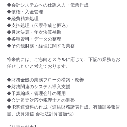
◆会計システムへの仕訳入力・伝票作成

◆債権・入金管理

◆経費精算処理

◆支払処理（伝票作成と振込）

◆月次決算・年次決算補助

◆各種資料・データの整理

◆その他財務・経理に関する業務

将来的には、ご志向とスキルに応じて、下記の業務もお
任せしたいと考えております。

◆財務全般の業務フローの構築・改善

◆財務関連のシステム導入支援

◆予算編成・管理会計の運用

◆会計監査対応や税理士との調整

◆IR関連資料の作成（連結財務諸表作成、有価証券報告
書、決算短信 会社法計算書類他）
