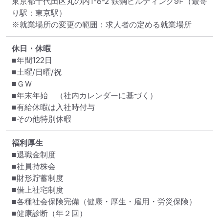
東京都千代田区丸の内1-8-2 鉃鋼ビルディング9F
（最寄
り駅：東京駅）
※就業場所の変更の範囲：求人者の定める就業場所
休日・休暇
■年間122日

■土曜/日曜/祝

■ＧＷ

■年末年始　（社内カレンダーに基づく）

■有給休暇は入社時付与

■その他特別休暇
福利厚生
■退職金制度

■社員持株会

■財形貯蓄制度

■借上社宅制度

■各種社会保険完備（健康・厚生・雇用・労災保険）

■健康診断（年２回）
