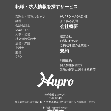
転職・求人情報を探す
サービス
税理士・税務スタッフ
HUPRO MAGAZINE
経理
よくある質問
公認会計士
会社概要
M&A・FAS
人事・労務
運営会社
社会保険労務士
お問い合わせ
法務・知財
ご掲載希望の企業様へ
弁護士
規約
財務
CFO
利用規約
個人情報保護方針
業務の運営に関する規程等
株式会社ヒュープロ
150-0043
東京都渋谷区道玄坂2-16-4 野村不動産渋谷道玄坂ビル 4階/6階（受付）
info@hupro-inc.com