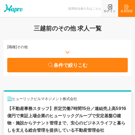
条件で絞りこむ
採用担当者の方はこちら
ログイン
会員登録
三越前のその他 求人一覧
[職種]
その他
条件で絞りこむ
ヒューリックビルマネジメント株式会社
【不動産事務スタッフ】所定労働7時間15分／連結売上高5916
億円で東証上場企業のヒューリックグループで安定基盤◎建
物・施設からテナント管理まで、安心のビジネスライフと暮ら
しを支える総合管理を提供している不動産管理会社