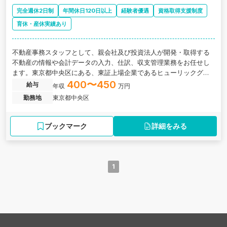
完全週休2日制
年間休日120日以上
経験者優遇
資格取得支援制度
育休・産休実績あり
不動産事務スタッフとして、親会社及び投資法人が開発・取得する
不動産の情報や会計データの入力、仕訳、収支管理業務をお任せし
ます。東京都中央区にある、東証上場企業であるヒューリックグル
ープの不動産管理会社の求人です。
400〜450
給与
年収
万円
勤務地
東京都中央区
ブックマーク
詳細をみる
1