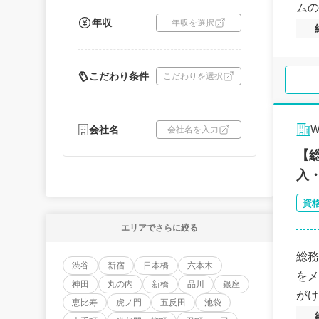
ムの
年収
年収を選択
こだわり条件
こだわりを選択
会社名
会社名を入力
【
入
資
エリアでさらに絞る
総務
渋谷
新宿
日本橋
六本木
をメ
神田
丸の内
新橋
品川
銀座
がけ
恵比寿
虎ノ門
五反田
池袋