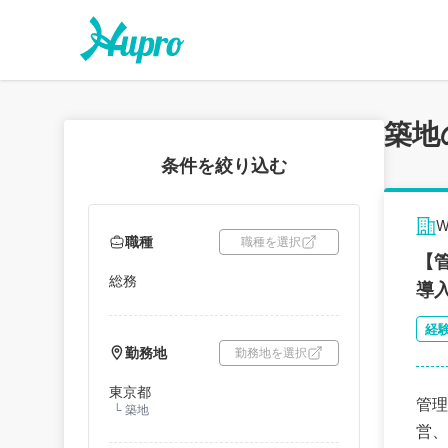
築地
条件を絞り込む
職種
職種を選択
【
総務
導
経
勤務地
勤務地を選択
東京都
管理
└
築地
営、