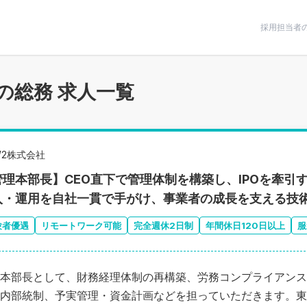
条件で絞りこむ
採用担当者
の総務 求人一覧
W2株式会社
管理本部長】CEO直下で管理体制を構築し、IPOを牽引
入・運用を自社一貫で手がけ、事業者の成長を支える技
験者優遇
リモートワーク可能
完全週休2日制
年間休日120日以上
服
本部長として、財務経理体制の再構築、労務コンプライアンス
内部統制、予実管理・資金計画などを担っていただきます。東