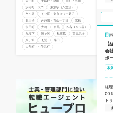
大手町
半蔵門・麹町
田町・三田
浜松町・大門
東京駅（八重洲）
市ヶ谷
芝公園・東京タワー周辺
飯田橋
外苑前・青山一丁目
京橋
永田町
大崎
目黒
四谷（四ツ谷）
九段下
霞ヶ関
秋葉原
高田馬場
八丁堀
芝浦
蒲田
【
人形町・小伝馬町
会
ポ
家
経理
00
トサ