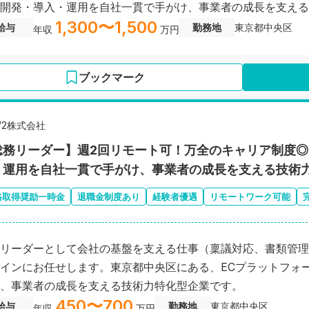
開発・導入・運用を自社一貫で手がけ、事業者の成長を支え
1,300〜1,500
給与
勤務地
東京都中央区
年収
万円
ブックマーク
W2株式会社
総務リーダー】週2回リモート可！万全のキャリア制度◎
・運用を自社一貫で手がけ、事業者の成長を支える技術
格取得奨励一時金
退職金制度あり
経験者優遇
リモートワーク可能
リーダーとして会社の基盤を支える仕事（稟議対応、書類管理
インにお任せします。東京都中央区にある、ECプラットフォ
、事業者の成長を支える技術力特化型企業です。
450〜700
給与
勤務地
東京都中央区
年収
万円