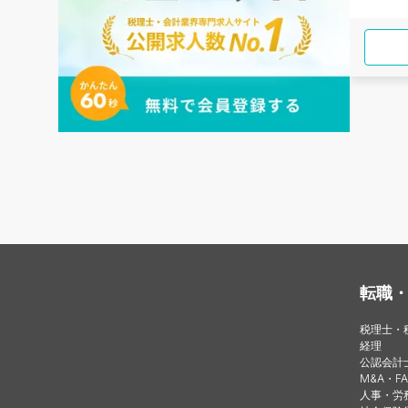
転職
税理士・
経理
公認会計
M&A・FA
人事・労