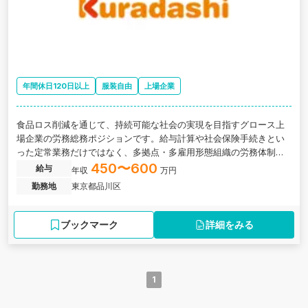
年間休日120日以上
服装自由
上場企業
食品ロス削減を通じて、持続可能な社会の実現を目指すグロース上
場企業の労務総務ポジションです。給与計算や社会保険手続きとい
った定常業務だけではなく、多拠点・多雇用形態組織の労務体制構
築など、より難易度の高いテーマに挑戦していただきます。
450〜600
給与
年収
万円
勤務地
東京都品川区
ブックマーク
詳細をみる
1