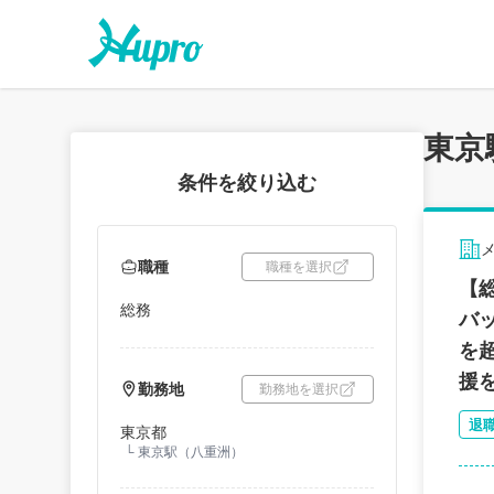
東京
条件を絞り込む
職種
職種を選択
【
総務
バ
を
援
勤務地
勤務地を選択
退
東京都
└
東京駅（八重洲）