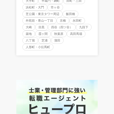
大手町
半蔵門・麹町
田町・三田
浜松町・大門
市ヶ谷
芝公園・東京タワー周辺
飯田橋
外苑前・青山一丁目
京橋
永田町
大崎
目黒
四谷（四ツ谷）
九段下
築地
霞ヶ関
秋葉原
高田馬場
八丁堀
芝浦
蒲田
人形町・小伝馬町