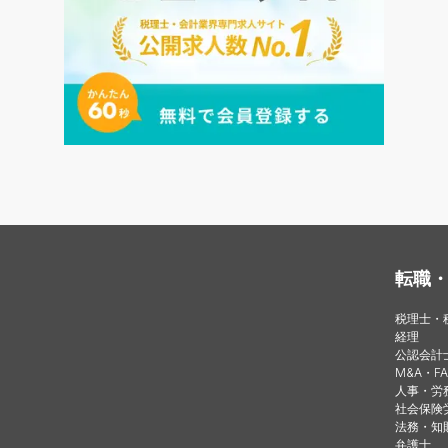
転職
税理士・
経理
公認会計
M&A・FA
人事・労
社会保険
法務・知
弁護士