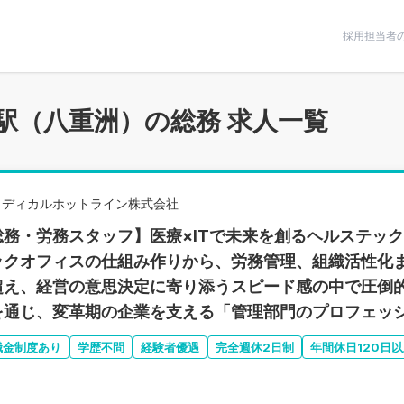
条件で絞りこむ
採用担当者
駅（八重洲）の総務 求人一覧
メディカルホットライン株式会社
総務・労務スタッフ】医療×ITで未来を創るヘルステッ
ックオフィスの仕組み作りから、労務管理、組織活性化
超え、経営の意思決定に寄り添うスピード感の中で圧倒的
を通じ、変革期の企業を支える「管理部門のプロフェッ
職金制度あり
学歴不問
経験者優遇
完全週休2日制
年間休日120日