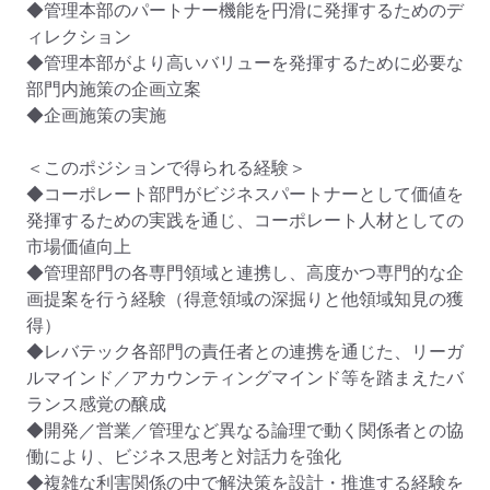
◆管理本部のパートナー機能を円滑に発揮するためのデ
ィレクション

◆管理本部がより高いバリューを発揮するために必要な
部門内施策の企画立案

◆企画施策の実施

＜このポジションで得られる経験＞

◆コーポレート部門がビジネスパートナーとして価値を
発揮するための実践を通じ、コーポレート人材としての
市場価値向上

◆管理部門の各専門領域と連携し、高度かつ専門的な企
画提案を行う経験（得意領域の深掘りと他領域知見の獲
得）

◆レバテック各部門の責任者との連携を通じた、リーガ
ルマインド／アカウンティングマインド等を踏まえたバ
ランス感覚の醸成

◆開発／営業／管理など異なる論理で動く関係者との協
働により、ビジネス思考と対話力を強化

◆複雑な利害関係の中で解決策を設計・推進する経験を