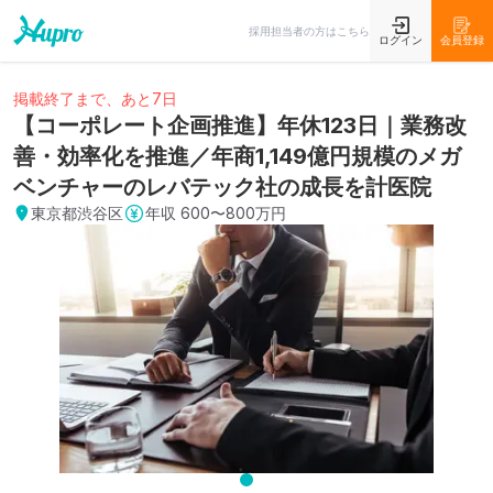
採用担当者の方はこちら
ログイン
会員登録
掲載終了まで、あと7日
【コーポレート企画推進】年休123日｜業務改
善・効率化を推進／年商1,149億円規模のメガ
ベンチャーのレバテック社の成長を計医院
東京都渋谷区
年収
600〜800万円