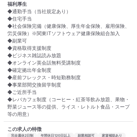
福利厚生
◆通勤手当（当社規定あり）

◆住宅手当

◆社会保険完備（健康保険、厚生年金保険、雇用保険、
労災保険）※関東ITソフトウェア健康保険組合加入

◆副業可

◆資格取得支援制度

◆ビジネス雑誌読み放題

◆オンライン英会話無料受講制度

◆確定拠出年金制度

◆産前フレックス・時短勤務制度

◆事業部間交換留学制度

◆ご近所手当

◆レバカフェ制度（コーヒー・紅茶等飲み放題、果物・
野菜ジュース等の提供、ライス・レトルト食品・スープ
等の用意）
この求人の特徴
完全週休2日制
年間休日120日以上
副業相談可
家賃補助あり