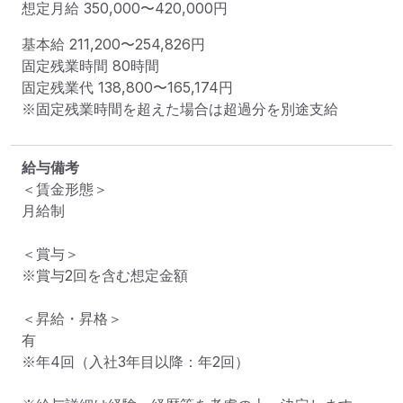
想定月給
350,000
〜
420,000
円
基本給 
211,200〜254,826円
固定残業時間 
80時間
固定残業代 
138,800〜165,174円
※固定残業時間を超えた場合は超過分を別途支給
給与備考
＜賃金形態＞

月給制

＜賞与＞

※賞与2回を含む想定金額

＜昇給・昇格＞

有

※年4回（入社3年目以降：年2回）
