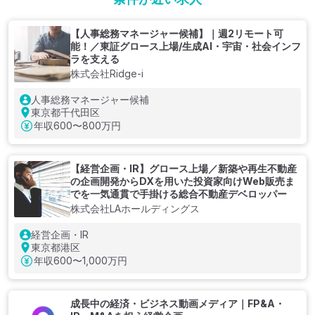
【人事総務マネージャー候補】｜週2リモート可
能！／東証グロース上場/生成AI・宇宙・社会インフ
ラを支える
株式会社Ridge-i
人事総務マネージャー候補
東京都千代田区
年収
600〜800万円
【経営企画・IR】グロース上場／新築や再生不動産
の企画開発からDXを用いた投資家向けWeb販売ま
でを一気通貫で手掛ける総合不動産デベロッパー
株式会社LAホールディングス
経営企画・IR
東京都港区
年収
600〜1,000万円
成長中の経済・ビジネス動画メディア｜FP&A・