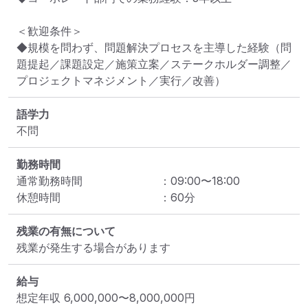
＜歓迎条件＞

◆規模を問わず、問題解決プロセスを主導した経験（問
題提起／課題設定／施策立案／ステークホルダー調整／
プロジェクトマネジメント／実行／改善）
語学力
不問
勤務時間
通常勤務時間
：
09:00
〜
18:00
休憩時間
：
60
分
残業の有無について
残業が発生する場合があります
給与
想定年収
6,000,000
〜
8,000,000
円