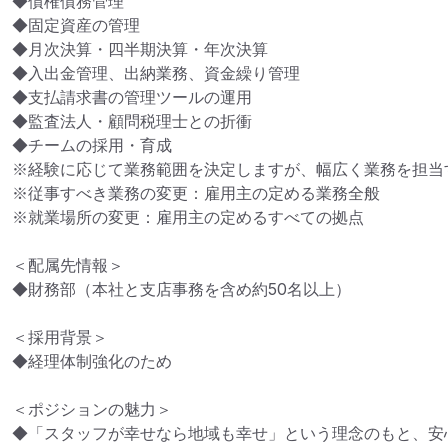
◆債権債務管理

◆固定資産の管理

◆月次決算・四半期決算・年次決算

◆入出金管理、出納業務、資金繰り管理

◆支払請求書の管理ツールの運用

◆監査法人・顧問税理士との折衝

◆チームの採用・育成

※経験に応じて業務範囲を決定しますが、幅広く業務を担当
※従事すべき業務の変更：雇用主の定める業務全般

※就業場所の変更：雇用主の定めるすべての拠点

＜配属先情報＞

◆財務部（本社と支店事務を含め約50名以上）

＜採用背景＞

◆経理体制強化のため

＜ポジションの魅力＞

◆「スタッフが幸せなら地域も幸せ」という理念のもと、安