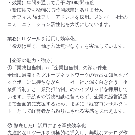
・残業は年間を通して月平均10時間程度

（繁忙期でも極端な長時間残業はありません）

・オフィス内はフリーアドレスを採用。メンバー同士の
コミュニケーション活性化を大切にしています。

業務はITツールを活用し効率化。

「役割は重く、働き方は無理なく」を実現しています。

【企業の魅力・強み】

①「業務担当制」×「企業担当制」の深い伴走

全国に展開するグループネットワークの豊富な知見をバ
ックボーンに持ちながら、一社一社と深く向き合う「企
業担当制」と「業務担当制」のハイブリッドを採用して
います。手続きや労務相談に留まらず、企業の経営課題
まで全面的に支援するため、まさに「経営コンサルタン
ト」として経営者から頼りにされる実感を味わえます。

② 徹底したIT活用による業務効率化

先進的なITツールを積極的に導入し、無駄なアナログ作