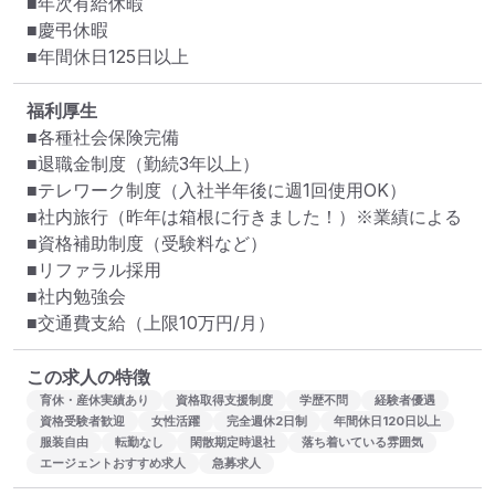
■年次有給休暇

■慶弔休暇

■年間休日125日以上
福利厚生
■各種社会保険完備

■退職金制度（勤続3年以上）

■テレワーク制度（入社半年後に週1回使用OK）

■社内旅行（昨年は箱根に行きました！）※業績による

■資格補助制度（受験料など）

■リファラル採用

■社内勉強会

■交通費支給（上限10万円/月）
この求人の特徴
育休・産休実績あり
資格取得支援制度
学歴不問
経験者優遇
資格受験者歓迎
女性活躍
完全週休2日制
年間休日120日以上
服装自由
転勤なし
閑散期定時退社
落ち着いている雰囲気
エージェントおすすめ求人
急募求人