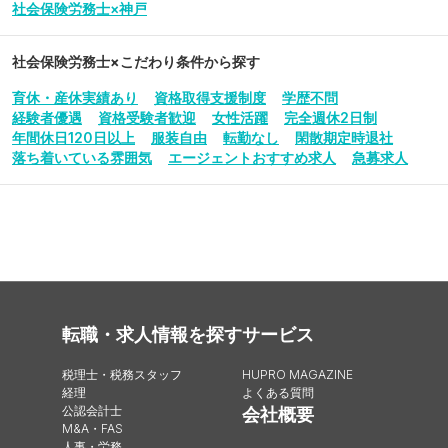
社会保険労務士×神戸
社会保険労務士
×こだわり条件から探す
育休・産休実績あり
資格取得支援制度
学歴不問
経験者優遇
資格受験者歓迎
女性活躍
完全週休2日制
年間休日120日以上
服装自由
転勤なし
閑散期定時退社
落ち着いている雰囲気
エージェントおすすめ求人
急募求人
転職・求人情報を探す
サービス
税理士・税務スタッフ
HUPRO MAGAZINE
経理
よくある質問
公認会計士
会社概要
M&A・FAS
人事・労務