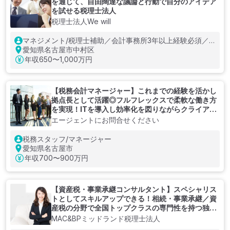
を通じて、自由闊達な議論と行動で自分のアイデア
を試せる税理士法人
税理士法人We will
マネジメント/税理士補助／会計事務所3年以上経験必須／
愛知県名古屋市勤務
愛知県名古屋市中村区
年収
650〜1,000万円
【税務会計マネージャー】これまでの経験を活かし
拠点長として活躍◎フルフレックスで柔軟な働き方
を実現！ITを導入し効率化を図りながらクライアン
トを支える税理士法人
エージェントにお問合せください
税務スタッフ/マネージャー
愛知県名古屋市
年収
700〜900万円
【資産税・事業承継コンサルタント】スペシャリス
トとしてスキルアップできる！相続・事業承継／資
産税の分野で全国トップクラスの専門性を持つ独立
系コンサルティングファーム
MAC&BPミッドランド税理士法人