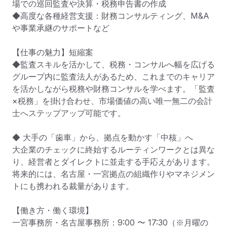
場での巡回監査や決算・税務申告書の作成

◆高度な各種経営支援：財務コンサルティング、M&A
や事業承継のサポートなど

【仕事の魅力】短縮案

◆監査スキルを活かして、税務・コンサルへ幅を広げる

グループ内に監査法人があるため、これまでのキャリア
を活かしながら税務や財務コンサルを学べます。「監査
×税務」を掛け合わせ、市場価値の高い唯一無二の会計
士へステップアップ可能です。

◆ 大手の「歯車」から、拠点を動かす「中核」へ

大企業のチェックに終始するルーティンワークとは異な
り、経営者とダイレクトに並走する手応えがあります。
将来的には、名古屋・一宮拠点の組織作りやマネジメン
トにも携われる裁量があります。

【働き方・働く環境】

一宮事務所・名古屋事務所：9:00 〜 17:30（※月曜の