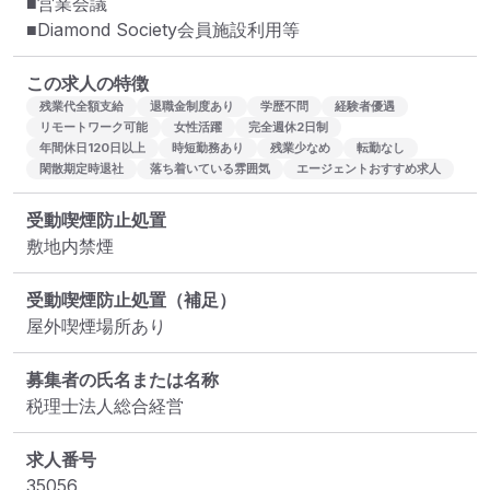
■営業会議

■Diamond Society会員施設利用等
この求人の特徴
残業代全額支給
退職金制度あり
学歴不問
経験者優遇
リモートワーク可能
女性活躍
完全週休2日制
年間休日120日以上
時短勤務あり
残業少なめ
転勤なし
閑散期定時退社
落ち着いている雰囲気
エージェントおすすめ求人
受動喫煙防止処置
敷地内禁煙
受動喫煙防止処置（補足）
屋外喫煙場所あり
募集者の氏名または名称
税理士法人総合経営
求人番号
35056