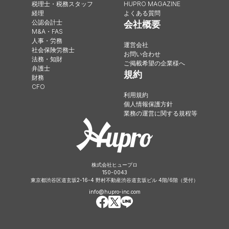
税理士・税務スタッフ
HUPRO MAGAZINE
経理
よくある質問
公認会計士
会社概要
M&A・FAS
人事・労務
運営会社
社会保険労務士
お問い合わせ
法務・知財
ご掲載希望の企業様へ
弁護士
規約
財務
CFO
利用規約
個人情報保護方針
業務の運営に関する規程等
株式会社ヒュープロ
150-0043
東京都渋谷区道玄坂2-16-4 野村不動産渋谷道玄坂ビル 4階/6階（受付）
info@hupro-inc.com