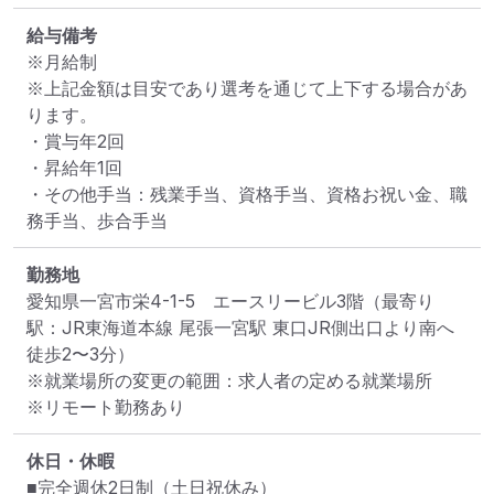
給与備考
※月給制

※上記金額は目安であり選考を通じて上下する場合があ
ります。

・賞与年2回

・昇給年1回

・その他手当：残業手当、資格手当、資格お祝い金、職
務手当、歩合手当
勤務地
愛知県一宮市栄4-1-5　エースリービル3階
（最寄り
駅：JR東海道本線 尾張一宮駅 東口JR側出口より南へ
徒歩2〜3分）
※就業場所の変更の範囲：求人者の定める就業場所
※リモート勤務あり
休日・休暇
■完全週休2日制（土日祝休み）
