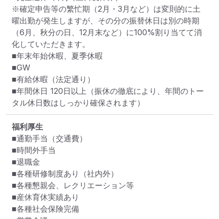
※確定申告等の繁忙期（2月・3月など）は変則的に土
曜出勤が発生しますが、その分の振替休日は別の時期

（6月、秋分の日、12月末など）に100%割り当てて消
化していただきます。

■年末年始休暇、夏季休暇

■GW

■有給休暇（法定通り）

■年間休日 120日以上（振休の徹底により、年間のトー
タル休日数はしっかり確保されます）
福利厚生
■通勤手当（交通費）

■時間外手当

■退職金

■各種研修制度あり（社内外）

■各種懇親会、レクリエーション等

■産休育休実績あり

■各種社会保険完備
