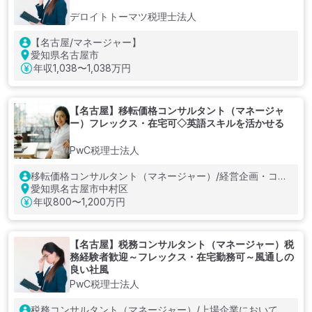
デロイトトーマツ税理士法人
【名古屋/マネージャー】
愛知県名古屋市
年収
1,038〜1,038万円
【名古屋】移転価格コンサルタント（マネージャ
ー）フレックス・在宅可◇英語スキルを活かせる
PwC税理士法人
移転価格コンサルタント（マネージャー）/経営企画・コン
サルティング経験者/大学院、大学卒以上
愛知県名古屋市中村区
年収
800〜1,200万円
【名古屋】税務コンサルタント（マネージャー）税
務経験者歓迎～フレックス・在宅勤務可～風通しの
良い社風
PwC税理士法人
税務コンサルタント（マネージャー）/上場企業において税