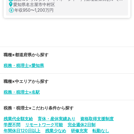
務のご経験が15年～20年以上ある方（業界問わず）
愛知県名古屋市中村区
年収
950〜1,200万円
職種×都道府県から探す
税務・税理士×愛知県
職種×中エリアから探す
税務・税理士×名駅
税務・税理士
×こだわり条件から探す
残業代全額支給
育休・産休実績あり
資格取得支援制度
学歴不問
リモートワーク可能
完全週休2日制
年間休日120日以上
残業少なめ
研修充実
転勤なし