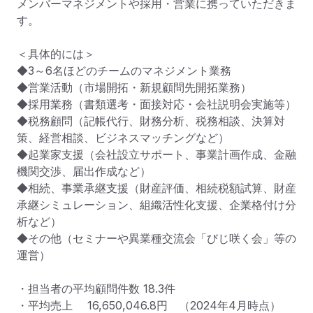
メンバーマネジメントや採用・営業に携っていただきま
す。

＜具体的には＞

◆3～6名ほどのチームのマネジメント業務

◆営業活動（市場開拓・新規顧問先開拓業務）

◆採用業務（書類選考・面接対応・会社説明会実施等）

◆税務顧問（記帳代行、財務分析、税務相談、決算対
策、経営相談、ビジネスマッチングなど）

◆起業家支援（会社設立サポート、事業計画作成、金融
機関交渉、届出作成など）

◆相続、事業承継支援（財産評価、相続税額試算、財産
承継シミュレーション、組織活性化支援、企業格付け分
析など）

◆その他（セミナーや異業種交流会「びじ咲く会」等の
運営）

・担当者の平均顧問件数 18.3件

・平均売上 　16,650,046.8円　（2024年4月時点）
