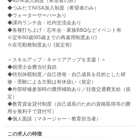
◆401K加入制度（希望者のみ）

◆つみたてNISA加入制度（希望者のみ）

◆ウォーターサーバーあり

◆課内ランチ会・社内交流会あり

◆各種打ち上げ・忘年会・家族BBQなどイベント有

※定年60歳(65歳までの再雇用制度あり)

﻿※在宅勤務制度あり (規定有)

＜スキルアップ・キャリアアップを支援！＞

◆税理士会費当社負担

◆特別休暇制度／自己啓発・自己成長を目的とした研
修・受験による欠勤は有休扱い（規定）

◆外部研修参加時の費用補助あり／往復交通費支給（規
定）

◆教育資金貸付制度（自己成長のための資格取得等の費
用を無利子で貸付可）

◆個人面談（マネージャー・教育担当者）
この求人の特徴