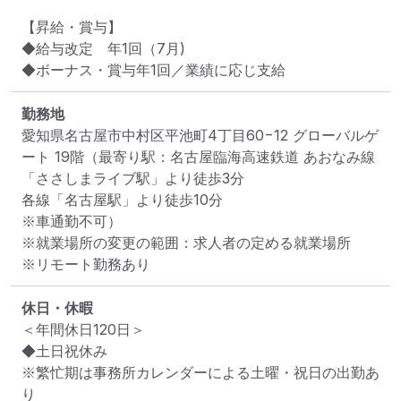
【昇給・賞与】

◆給与改定　年1回（7月)

◆ボーナス・賞与年1回／業績に応じ支給
勤務地
愛知県名古屋市中村区平池町4丁目60−12 グローバルゲ
ート 19階
（最寄り駅：名古屋臨海高速鉄道 あおなみ線
「ささしまライブ駅」より徒歩3分

各線「名古屋駅」より徒歩10分

※車通勤不可）
※就業場所の変更の範囲：求人者の定める就業場所
※リモート勤務あり
休日・休暇
＜年間休日120日＞

◆土日祝休み

※繁忙期は事務所カレンダーによる土曜・祝日の出勤あ
り
