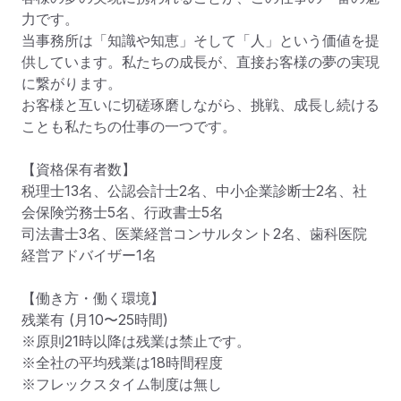
力です。

当事務所は「知識や知恵」そして「人」という価値を提
供しています。私たちの成⻑が、直接お客様の夢の実現
に繋がります。

お客様と互いに切磋琢磨しながら、挑戦、成⻑し続ける
ことも私たちの仕事の一つです。

【資格保有者数】

税理士13名、公認会計士2名、中小企業診断士2名、社
会保険労務士5名、行政書士5名

司法書士3名、医業経営コンサルタント2名、歯科医院
経営アドバイザー1名

【働き方・働く環境】

残業有 (月10〜25時間)

※原則21時以降は残業は禁止です。

※全社の平均残業は18時間程度

※フレックスタイム制度は無し
