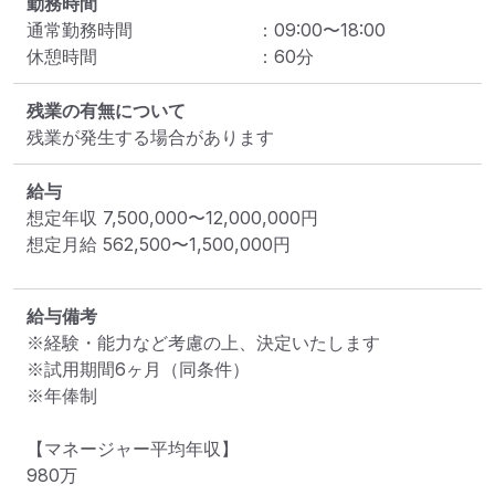
勤務時間
通常勤務時間
：
09:00
〜
18:00
休憩時間
：
60
分
残業の有無について
残業が発生する場合があります
給与
想定年収
7,500,000
〜
12,000,000
円
想定月給
562,500
〜
1,500,000
円
給与備考
※経験・能力など考慮の上、決定いたします

※試用期間6ヶ月（同条件）

※年俸制

﻿【マネージャー平均年収】

980万
