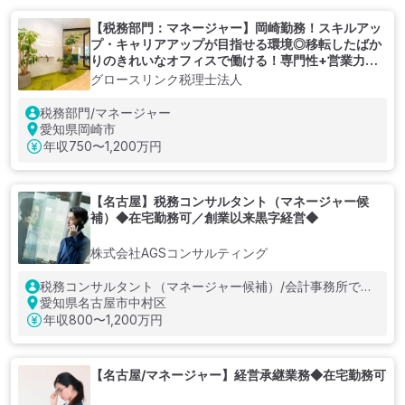
【税務部門：マネージャー】岡崎勤務！スキルアッ
プ・キャリアアップが目指せる環境◎移転したばか
りのきれいなオフィスで働ける！専門性+営業力・
マネジメント力を磨ける成長中の税理士法人
グロースリンク税理士法人
税務部門/マネージャー
愛知県岡崎市
年収
750〜1,200万円
【名古屋】税務コンサルタント（マネージャー候
補）◆在宅勤務可／創業以来黒字経営◆
株式会社AGSコンサルティング
税務コンサルタント（マネージャー候補）/会計事務所での
実務経験5年以上
愛知県名古屋市中村区
年収
800〜1,200万円
【名古屋/マネージャー】経営承継業務◆在宅勤務可