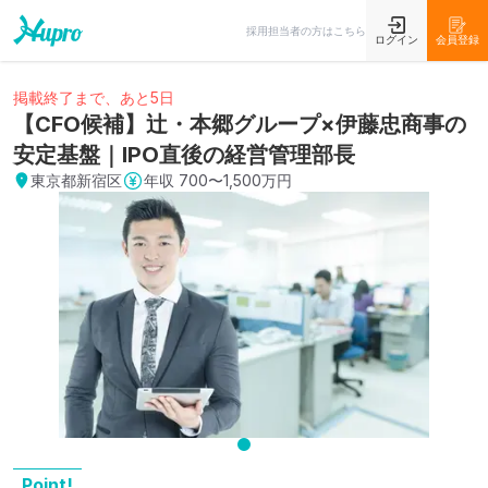
採用担当者の方はこちら
ログイン
会員登録
掲載終了まで、あと5日
【CFO候補】辻・本郷グループ×伊藤忠商事の
安定基盤｜IPO直後の経営管理部長
東京都新宿区
年収
700〜1,500万円
Point!