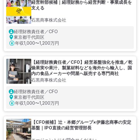
経営幹部候補｜経理財務から経営判断・事業成長を
支える
石黒商事株式会社
経理財務責任者／CFO
東京都千代田区
年収
1,000〜1,200万円
【経理財務責任者／CFO】経営基盤強化を推進／乾
燥果実や果汁、製菓材料などを海外から輸入し、国
内の食品メーカーや問屋へ販売する専門商社
石黒商事株式会社
経理財務責任者／CFO
東京都千代田区
年収
1,000〜1,200万円
【CFO候補】辻・本郷グループ×伊藤忠商事の安定
基盤｜IPO直後の経営管理部長
エージェントにお問合せください