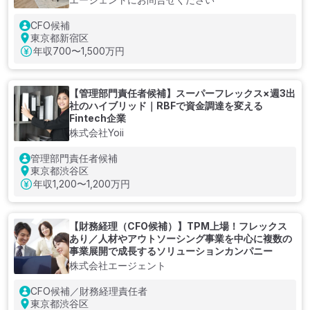
CFO候補
東京都新宿区
年収
700〜1,500万円
【管理部門責任者候補】スーパーフレックス×週3出
社のハイブリッド｜RBFで資金調達を変える
Fintech企業
株式会社Yoii
管理部門責任者候補
東京都渋谷区
年収
1,200〜1,200万円
【財務経理（CFO候補）】TPM上場！フレックス
あり／人材やアウトソーシング事業を中心に複数の
事業展開で成長するソリューションカンパニー
株式会社エージェント
CFO候補／財務経理責任者
東京都渋谷区