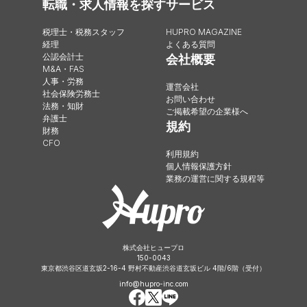
転職・求人情報を探す
サービス
税理士・税務スタッフ
HUPRO MAGAZINE
経理
よくある質問
公認会計士
会社概要
M&A・FAS
人事・労務
運営会社
社会保険労務士
お問い合わせ
法務・知財
ご掲載希望の企業様へ
弁護士
規約
財務
CFO
利用規約
個人情報保護方針
業務の運営に関する規程等
株式会社ヒュープロ
150-0043
東京都渋谷区道玄坂2-16-4 野村不動産渋谷道玄坂ビル 4階/6階（受付）
info@hupro-inc.com