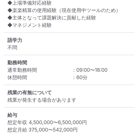
◆上場準備対応経験

◆楽楽精算の使用経験（現在使用中ツールのため）

◆主体となって課題解決に貢献した経験

◆マネジメント経験
語学力
不問
勤務時間
通常勤務時間
：
09:00
〜
18:00
休憩時間
：
60
分
残業の有無について
残業が発生する場合があります
給与
想定年収
4,500,000
〜
6,500,000
円
想定月給
375,000
〜
542,000
円