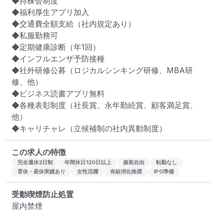
◆持株会制度

◆福利厚⽣アプリ加入

◆交通費全額支給（社内規定あり）

◆私服勤務可

◆定期健康診断（年1回）

◆インフルエンザ予防接種

◆社外研修公募（ロジカルシンキング研修、MBA研
修、他）

◆ビジネス読書アプリ無料

◆各種表彰制度（社長賞、永年勤続賞、顧客満足賞、
他）

◆キャリチャレ（立候補制の社内異動制度）
この求人の特徴
完全週休2日制
年間休日120日以上
服装自由
転勤なし
育休・産休実績あり
女性活躍
有給消化推奨
IPO準備
受動喫煙防止処置
屋内禁煙