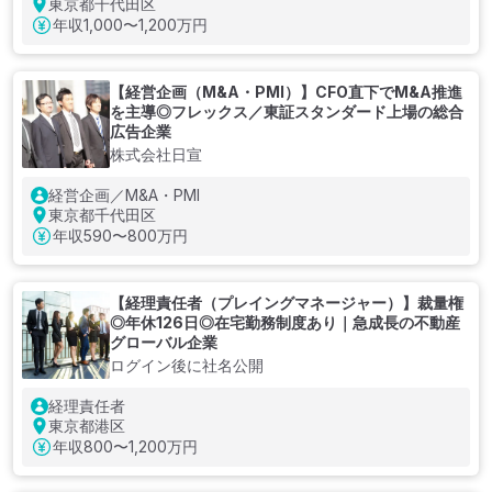
東京都千代田区
年収
1,000〜1,200万円
【経営企画（M&A・PMI）】CFO直下でM&A推進
を主導◎フレックス／東証スタンダード上場の総合
広告企業
株式会社日宣
経営企画／M&A・PMI
東京都千代田区
年収
590〜800万円
【経理責任者（プレイングマネージャー）】裁量権
◎年休126日◎在宅勤務制度あり｜急成長の不動産
グローバル企業
ログイン後に社名公開
経理責任者
東京都港区
年収
800〜1,200万円