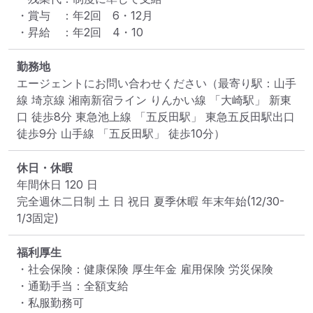
・賞与　：年2回　6・12月

・昇給　：年2回　4・10
勤務地
エージェントにお問い合わせください
（最寄り駅：山手
線 埼京線 湘南新宿ライン りんかい線 「大崎駅」 新東
口 徒歩8分 東急池上線 「五反田駅」 東急五反田駅出口 
徒歩9分 山手線 「五反田駅」 徒歩10分）
休日・休暇
年間休日 120 日

完全週休二日制 土 日 祝日 夏季休暇 年末年始(12/30-
1/3固定)
福利厚生
・社会保険：健康保険 厚生年金 雇用保険 労災保険

・通勤手当：全額支給

・私服勤務可
