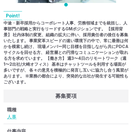
Point!
中途・新卒採用からコーポレート人事、労務領域までを統括し、人
事部門の戦略と実行をリードするGMポジションです。 【採用背
景】 社内体制の変更、組織の拡大に伴い、採用責任者の後任を募集
いたします。 事業変革スピードの速い環境下の中で、常に最善は何
かを模索し続け、 現場メンバー同じ目標を目指しながら共にPDCA
サイクルを回せる方、 経営層との円滑なコミュニケーションが取れ
る方を求めています。 【働き方】 週3〜4日のリモートワーク（週
1〜2出社/大崎オフィス） 基本はチャットツールを利用する場面が
多いですが、 各々の意見を積極的に発言し互いに協力し合う風習が
あります。 ※業務の都合により、突発的な出社が発生する可能性も
ございます。
募集要項
職種
人事
仕事内容