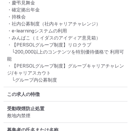
・慶弔見舞金

・確定拠出年金

・持株会

・社内公募制度（社内キャリアチャレンジ）

・e-learningシステムの利用

・みんばこ（ミイダスのアイディア意見箱）

・【PERSOLグループ制度】リロクラブ

　└200,000以上のコンテンツを特別優待価格で 利用可
能

・【PERSOLグループ制度】グループキャリアチャレン
ジ/キャリアスカウト

　└グループ内公募制度
この求人の特徴
受動喫煙防止処置
敷地内禁煙
募集者の氏名または名称