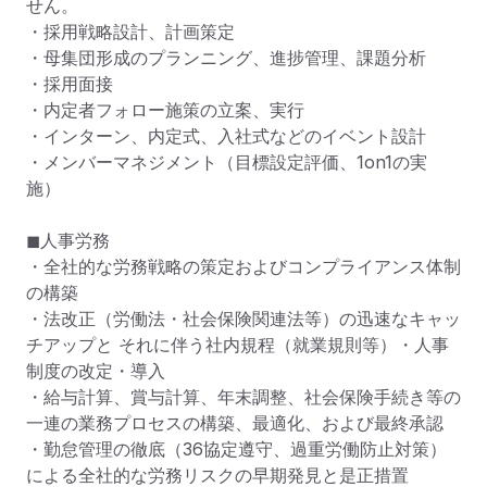
せん。

・採用戦略設計、計画策定

・母集団形成のプランニング、進捗管理、課題分析

・採用面接

・内定者フォロー施策の立案、実行

・インターン、内定式、入社式などのイベント設計

・メンバーマネジメント（目標設定評価、1on1の実
施）

◼︎人事労務

・全社的な労務戦略の策定およびコンプライアンス体制
の構築

・法改正（労働法・社会保険関連法等）の迅速なキャッ
チアップと それに伴う社内規程（就業規則等）・人事
制度の改定・導入

・給与計算、賞与計算、年末調整、社会保険手続き等の
一連の業務プロセスの構築、最適化、および最終承認

・勤怠管理の徹底（36協定遵守、過重労働防止対策）
による全社的な労務リスクの早期発見と是正措置
