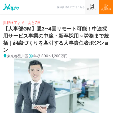
採用担当者の方はこちら
ログイン
会員登録
掲載終了まで、あと7日
【人事部GM】週3~4回リモート可能！中途採
用サービス事業の中途・新卒採用～労務まで統
括｜組織づくりを牽引する人事責任者ポジショ
ン
東京都品川区
年収
800〜1,200万円