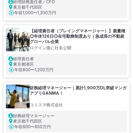
経理財務責任者／CFO
東京都千代田区
年収
1,000〜1,200万円
【経理責任者（プレイングマネージャー）】裁量権
◎年休126日◎在宅勤務制度あり｜急成長の不動産
グローバル企業
ログイン後に社名公開
経理責任者
東京都港区
年収
800〜1,200万円
財務経理マネージャー｜累計1,900万DL突破マンガ
アプリGANMA！
コミスマ株式会社
財務経理マネージャー
東京都千代田区
年収
600〜850万円