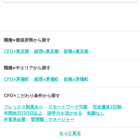
職種×都道府県から探す
CFO×東京都
経理×東京都
財務×東京都
職種×中エリアから探す
CFO×茅場町
経理×茅場町
財務×茅場町
CFO
×こだわり条件から探す
フレックス制度あり
リモートワーク可能
完全週休2日制
年間休日120日以上
語学力を活かせる
転勤なし
外資系企業
管理職・マネージャー
もっと見る