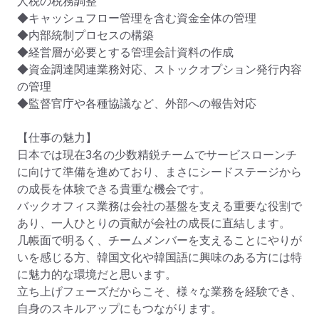
人税の税務調整

◆キャッシュフロー管理を含む資金全体の管理

◆内部統制プロセスの構築

◆経営層が必要とする管理会計資料の作成

◆資金調達関連業務対応、ストックオプション発行内容
の管理

◆監督官庁や各種協議など、外部への報告対応

【仕事の魅力】

日本では現在3名の少数精鋭チームでサービスローンチ
に向けて準備を進めており、まさにシードステージから
の成長を体験できる貴重な機会です。

バックオフィス業務は会社の基盤を支える重要な役割で
あり、一人ひとりの貢献が会社の成長に直結します。

几帳面で明るく、チームメンバーを支えることにやりが
いを感じる方、韓国文化や韓国語に興味のある方には特
に魅力的な環境だと思います。

立ち上げフェーズだからこそ、様々な業務を経験でき、
自身のスキルアップにもつながります。
