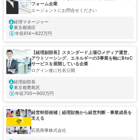
フォーム企業
エージェントにお問合せください
経理マネージャー
東京都港区
年収
614〜822万円
【経理副部長】スタンダード上場◎メディア運営、
アウトソーシング、エネルギーの3事業を軸にBtoC
サービスを展開している企業
ログイン後に社名公開
経理副部長
東京都豊島区
年収
700〜900万円
経営幹部候補｜経理財務から経営判断・事業成長を
支える
石黒商事株式会社