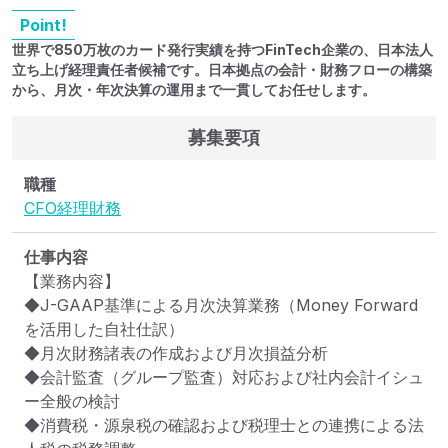
Point!
世界で850万枚のカード発行実績を持つFinTech企業の、日本法人
立ち上げ経理責任者候補です。日本拠点の会計・財務フローの構築
から、月次・年次決算の運用まで一貫してお任せします。
募集要項
職種
CFO
経理
財務
仕事内容
【業務内容】

◆J-GAAP基準による月次決算業務（Money Forward
を活用した自社仕訳）

◆月次財務諸表の作成および月次損益分析

◆会計監査（グループ監査）対応および社内会計イシュ
ー全般の検討

◆消費税・源泉税の確認および税理士との連携による法