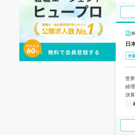
日
外
世界
経理
決算