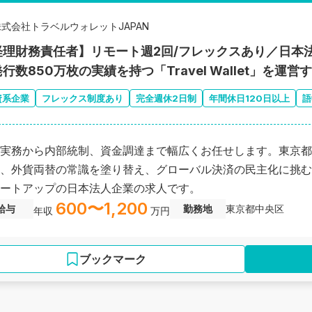
株式会社トラベルウォレットJAPAN
経理財務責任者】リモート週2回/フレックスあり／日本
行数850万枚の実績を持つ「Travel Wallet」を運営
資系企業
フレックス制度あり
完全週休2日制
年間休日120日以上
語
実務から内部統制、資金調達まで幅広くお任せします。東京都
、外貨両替の常識を塗り替え、グローバル決済の民主化に挑むFi
ートアップの日本法人企業の求人です。
600〜1,200
給与
勤務地
東京都中央区
年収
万円
ブックマーク