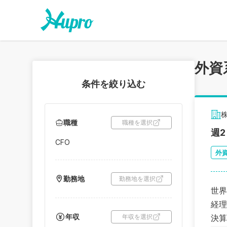
外資
条件を絞り込む
職種
職種を選択
週
CFO
外
勤務地
勤務地を選択
世界
経理
年収
年収を選択
決算