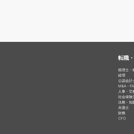
転職
税理士・
経理
公認会計
M&A・FA
人事・労
社会保険
法務・知
弁護士
財務
CFO