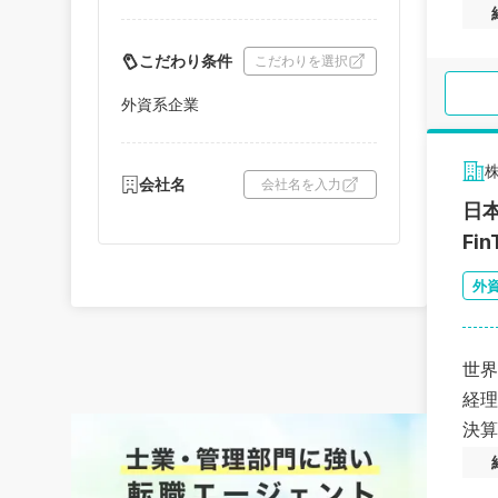
こだわり条件
こだわりを選択
外資系企業
会社名
会社名を入力
日
Fi
外
世界
経理
決算