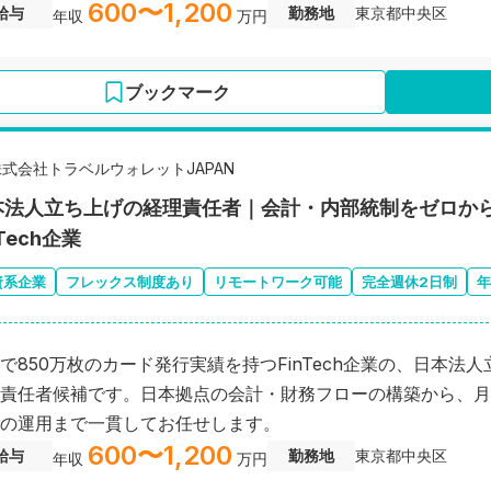
600〜1,200
給与
勤務地
東京都中央区
年収
万円
ブックマーク
株式会社トラベルウォレットJAPAN
本法人立ち上げの経理責任者｜会計・内部統制をゼロから
nTech企業
資系企業
フレックス制度あり
リモートワーク可能
完全週休2日制
年
で850万枚のカード発行実績を持つFinTech企業の、日本法
責任者候補です。日本拠点の会計・財務フローの構築から、月
の運用まで一貫してお任せします。
600〜1,200
給与
勤務地
東京都中央区
年収
万円