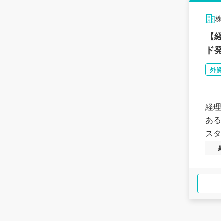
【
ド発
外
経理
ある
スタ