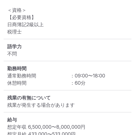
＜資格＞

【必要資格】

日商簿記2級以上

税理士
語学力
不問
勤務時間
通常勤務時間
：
09:00
〜
18:00
休憩時間
：
60
分
残業の有無について
残業が発生する場合があります
給与
想定年収
6,500,000
〜
8,000,000
円
想定月給
433,000
〜
533,000
円