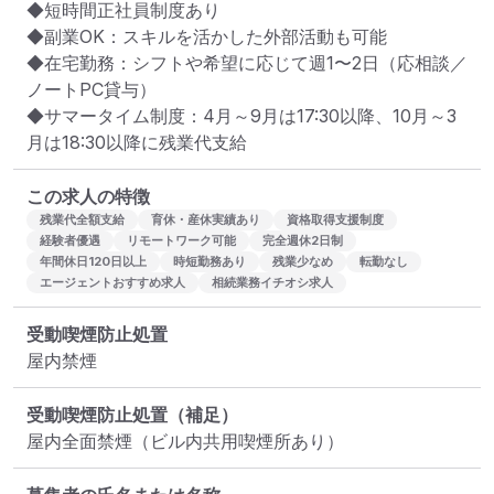
◆短時間正社員制度あり

◆副業OK：スキルを活かした外部活動も可能

◆在宅勤務：シフトや希望に応じて週1〜2日（応相談／
ノートPC貸与）

◆サマータイム制度：4月～9月は17:30以降、10月～3
月は18:30以降に残業代支給
この求人の特徴
残業代全額支給
育休・産休実績あり
資格取得支援制度
経験者優遇
リモートワーク可能
完全週休2日制
年間休日120日以上
時短勤務あり
残業少なめ
転勤なし
エージェントおすすめ求人
相続業務イチオシ求人
受動喫煙防止処置
屋内禁煙
受動喫煙防止処置（補足）
屋内全面禁煙（ビル内共用喫煙所あり）