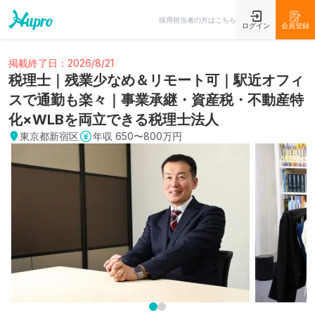
採用担当者の方はこちら
ログイン
会員登録
掲載終了日：2026/8/21
税理士｜残業少なめ＆リモート可｜駅近オフィ
スで通勤も楽々｜事業承継・資産税・不動産特
化×WLBを両立できる税理士法人
東京都新宿区
年収
650〜800万円