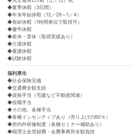
◆完全週休2日制（土／日）祝

◆夏季休暇（3日間）

◆年末年始休暇（12／29～1／4）

◆有給休暇（1時間単位で取得可）

◆慶弔休暇

◆産休・育休（取得実績あり）

◆介護休暇

◆看護休暇

◆試験休暇
福利厚生
◆社会保険完備

◆交通費全額支給

◆資格手当（宅建など不動産関連）

◆役職手当

◆その他、各種手当

◆各種インセンティブあり（売り上げの60％）

◆所内外研修制度（各種セミナー補助あり）

◆税理士会登録費・会費事務所全額負担
