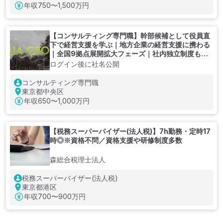
年収
750〜1,500万円
【コンサルティング専門職】幹部候補として役員直
下で経営支援を学ぶ｜地方企業の経営支援に携わる
｜全国9拠点展開拡大フェーズ｜社内独立制度もあ
り
ログイン後に社名公開
コンサルティング専門職
東京都中央区
年収
650〜1,000万円
【税務スーパーバイザー(法人税)】7h勤務・定時17
時◎※資格不問／資格支援や研修制度多数
森総合税理士法人
税務スーパーバイザー(法人税)
東京都港区
年収
700〜900万円