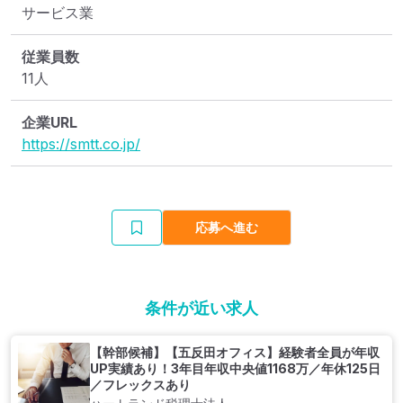
サービス業
従業員数
11人
企業URL
https://smtt.co.jp/
応募へ進む
条件が近い求人
【幹部候補】【五反田オフィス】経験者全員が年収
UP実績あり！3年目年収中央値1168万／年休125日
／フレックスあり