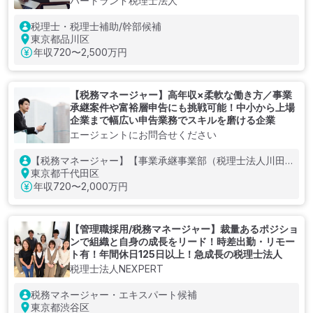
ハートランド税理士法人
税理士・税理士補助/幹部候補
東京都品川区
年収
720〜2,500万円
【税務マネージャー】高年収×柔軟な働き方／事業
承継案件や富裕層申告にも挑戦可能！中小から上場
企業まで幅広い申告業務でスキルを磨ける企業
エージェントにお問合せください
【税務マネージャー】【事業承継事業部（税理士法人川田
事務所）】
東京都千代田区
年収
720〜2,000万円
【管理職採用/税務マネージャー】裁量あるポジショ
ンで組織と自身の成長をリード！時差出勤・リモー
ト有！年間休日125日以上！急成長の税理士法人
税理士法人NEXPERT
税務マネージャー・エキスパート候補
東京都渋谷区