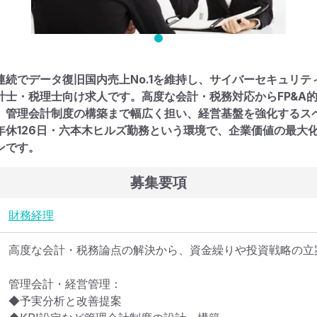
年連続でデータ復旧国内売上No.1を維持し、サイバーセキュリ
計士・税理士向け求人です。高度な会計・税務対応からFP&A的
、管理会計制度の構築まで幅広く担い、経営基盤を強化するス
年休126日・六本木ヒルズ勤務という環境で、企業価値の最大
ンです。
募集要項
財務
経理
高度な会計・税務論点の解決から、資金繰りや投資戦略の立案
管理会計・経営管理：

◆予実分析と改善提案
