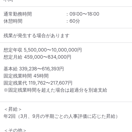
通常勤務時間
：
09:00
〜
18:00
休憩時間
：
60
分
残業が発生する場合があります
想定年収
5,500,000
〜
10,000,000
円
想定月給
459,000
〜
834,000
円
基本給 
339,238〜616,393円
固定残業時間 
45時間
固定残業代 
119,762〜217,607円
※固定残業時間を超えた場合は超過分を別途支給
＜昇給＞

年2回（3月、9月の半期ごとの人事評価に応じた昇給）

＜その他＞
