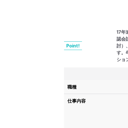
17
認会
Point!
討）
す。
ショ
職種
仕事内容