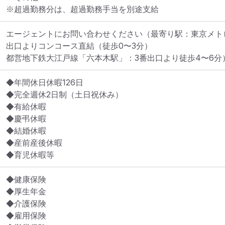
※超過勤務分は、超過勤務手当を別途支給
エージェントにお問い合わせください
（最寄り駅：東京メト
出口よりコンコース直結（徒歩0〜3分）

都営地下鉄大江戸線「六本木駅」：3番出口より徒歩4〜6分
◆年間休日休暇126日

◆完全週休2日制（土日祝休み）

◆有給休暇

◆慶弔休暇

◆結婚休暇

◆産前産後休暇

◆育児休暇等
◆健康保険

◆厚生年金

◆介護保険

◆雇用保険
