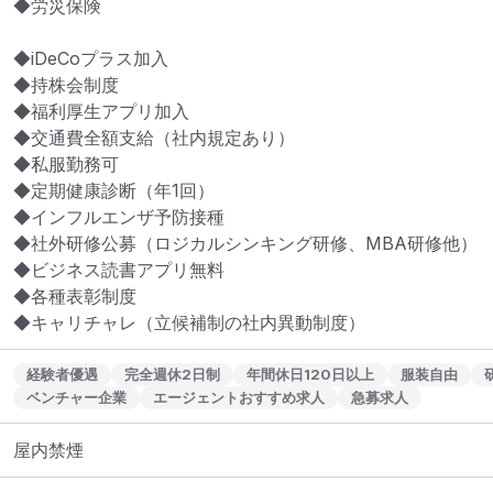
◆労災保険

◆iDeCoプラス加入

◆持株会制度

◆福利厚生アプリ加入

◆交通費全額支給（社内規定あり）

◆私服勤務可

◆定期健康診断（年1回）

◆インフルエンザ予防接種

◆社外研修公募（ロジカルシンキング研修、MBA研修他）

◆ビジネス読書アプリ無料

◆各種表彰制度

◆キャリチャレ（立候補制の社内異動制度）
経験者優遇
完全週休2日制
年間休日120日以上
服装自由
ベンチャー企業
エージェントおすすめ求人
急募求人
屋内禁煙