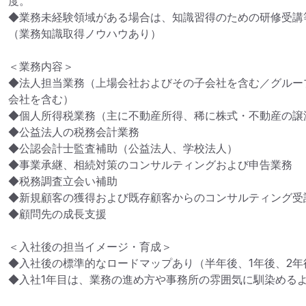
度。

◆業務未経験領域がある場合は、知識習得のための研修受講
（業務知識取得ノウハウあり）

＜業務内容＞

◆法人担当業務（上場会社およびその子会社を含む／グルー
会社を含む）

◆個人所得税業務（主に不動産所得、稀に株式・不動産の譲渡
◆公益法人の税務会計業務

◆公認会計士監査補助（公益法人、学校法人）

◆事業承継、相続対策のコンサルティングおよび申告業務

◆税務調査立会い補助

◆新規顧客の獲得および既存顧客からのコンサルティング受託
◆顧問先の成長支援

＜入社後の担当イメージ・育成＞

◆入社後の標準的なロードマップあり（半年後、1年後、2年後
◆入社1年目は、業務の進め方や事務所の雰囲気に馴染めるよ