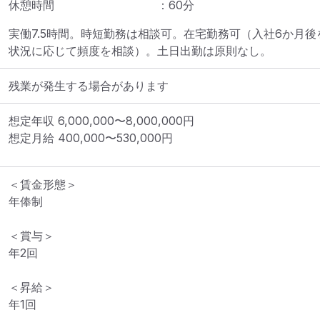
休憩時間
：
60
分
実働7.5時間。時短勤務は相談可。在宅勤務可（入社6か月
状況に応じて頻度を相談）。土日出勤は原則なし。
残業が発生する場合があります
想定年収
6,000,000
〜
8,000,000
円
想定月給
400,000
〜
530,000
円
＜賃金形態＞

年俸制

＜賞与＞

年2回

＜昇給＞

年1回
