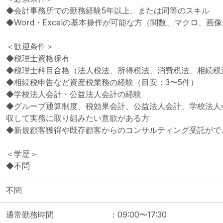
◆会計事務所での勤務経験5年以上、または同等のスキル

◆Word・Excelの基本操作が可能な方（関数、マクロ、画
＜歓迎条件＞

◆税理士資格保有

◆税理士科目合格（法人税法、所得税法、消費税法、相続税法
◆相続税申告など資産税業務の経験（目安：3〜5件）

◆学校法人会計・公益法人会計の経験

◆グループ通算制度、税効果会計、公益法人会計、学校法人
収して実務に取り組みたい意欲がある方

◆新規顧客獲得や既存顧客からのコンサルティング受託ができ
＜学歴＞

◆不問
不問
通常勤務時間
：
09:00
〜
17:30