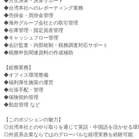
◆月次決算・決算サポート

◆台湾本社へのレポーティング業務

◆売掛金・買掛金管理

◆海外グループ会社との取引管理

◆在庫管理・固定資産管理

◆キャッシュフロー管理

◆会計監査・内部統制・税務調査対応サポート

◆税務申告関連資料の作成補助

【総務業務】

◆オフィス環境整備

◆福利厚生施策の運営

◆出張手配・管理

◆保険契約管理

◆勤怠管理 など

【このポジションの魅力】

◎台湾本社とのやり取りを通じて英語・中国語を活かせる環境
◎外資系企業ならではのグローバルな経理実務を経験可能
