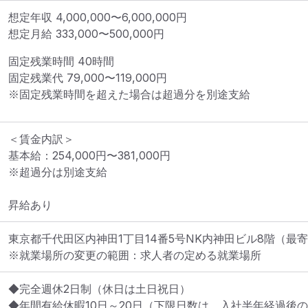
想定年収
4,000,000
〜
6,000,000
円
想定月給
333,000
〜
500,000
円
固定残業時間 
40時間
固定残業代 
79,000〜119,000円
※固定残業時間を超えた場合は超過分を別途支給
＜賃金内訳＞

基本給：254,000円〜381,000円

※超過分は別途支給

昇給あり
東京都千代田区内神田1丁目14番5号NK内神田ビル8階
（最寄
※就業場所の変更の範囲：求人者の定める就業場所
◆完全週休2日制（休日は土日祝日）

◆年間有給休暇10日～20日（下限日数は、入社半年経過後の