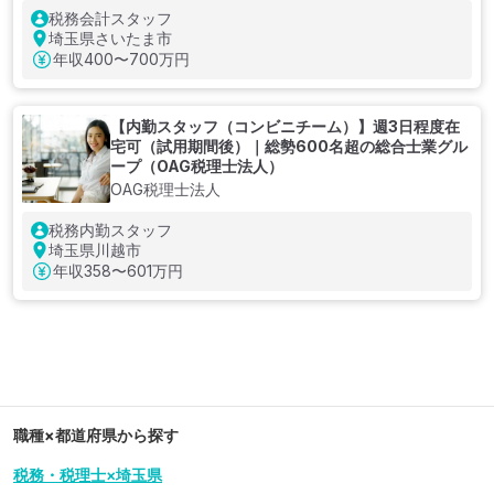
税務会計スタッフ
埼玉県さいたま市
年収
400〜700万円
【内勤スタッフ（コンビニチーム）】週3日程度在
宅可（試用期間後）｜総勢600名超の総合士業グル
ープ（OAG税理士法人）
OAG税理士法人
税務内勤スタッフ
埼玉県川越市
年収
358〜601万円
職種×都道府県から探す
税務・税理士×埼玉県