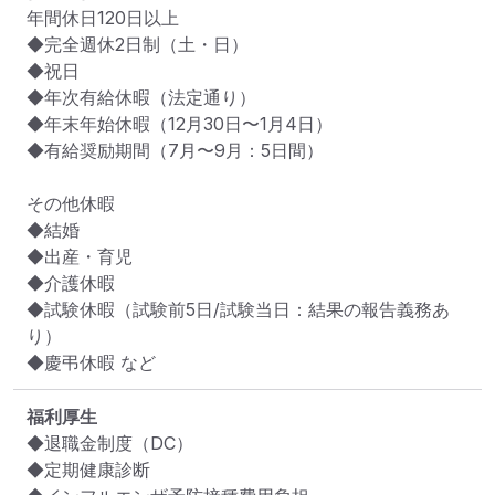
年間休日120日以上

◆完全週休2日制（土・日）

◆祝日

◆年次有給休暇（法定通り）

◆年末年始休暇（12月30日〜1月4日）

◆有給奨励期間（7月〜9月：5日間）

その他休暇

◆結婚

◆出産・育児

◆介護休暇

◆試験休暇（試験前5日/試験当日：結果の報告義務あ
り）

◆慶弔休暇 など
福利厚生
◆退職金制度（DC）

◆定期健康診断
