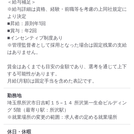
＜給与補足＞

※給与詳細は資格、経験・前職等を考慮の上同社規定に
より決定

■昇給：原則年1回

■賞与：年2回

■インセンティブ制度あり

※管理監督者として採用となった場合は固定残業の支給
はありません。

賃金はあくまでも目安の金額であり、選考を通じて上下
する可能性があります。

月給(月額)は固定手当を含めた表記です。
勤務地
埼玉県所沢市日吉町１５−１４ 所沢第一生命ビルディン
グ 5階
（最寄り駅：所沢駅）
※就業場所の変更の範囲：求人者の定める就業場所
休日・休暇