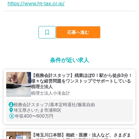
https://www.ht-tax.or.jp/
応募へ進む
条件が近い求人
【税務会計スタッフ】残業ほぼ0！駅から徒歩3分！
様々な経営問題をワンストップでサポートしている
税理士法人
税理士法人小滝会計
税務会計スタッフ/基本定時退社/服装自由
埼玉県さいたま市浦和区
年収
400〜600万円
【埼玉川口本部】相続・医療・法人など、さまざま