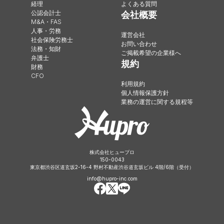
経理
よくある質問
公認会計士
会社概要
M&A・FAS
人事・労務
運営会社
社会保険労務士
お問い合わせ
法務・知財
ご掲載希望の企業様へ
弁護士
規約
財務
CFO
利用規約
個人情報保護方針
業務の運営に関する規程等
株式会社ヒュープロ
150-0043
東京都渋谷区道玄坂2-16-4 野村不動産渋谷道玄坂ビル 4階/6階（受付）
info@hupro-inc.com