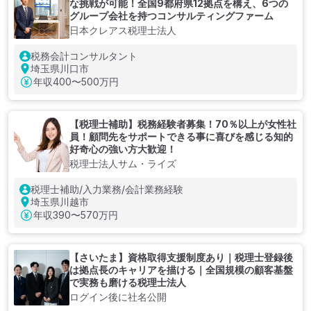
な挑戦が可能！全国9都府県12拠点を構え、6つの
グループ会社を持つコンサルティングファーム
日本クレアス税理士法人
税務会計コンサルタント
埼玉県川口市
年収
400〜500万円
【税理士補助】税務経験者募集！70％以上が女性社
員！顧問先をサポートできる事に喜びを感じる知的
好奇心の強い方大歓迎！
税理士法人サム・ライズ
税理士補助/入力業務/会計業務経験
埼玉県川越市
年収
390〜570万円
【さいたま】資格取得支援制度あり｜税理士登録後
は拠点長のキャリアを描ける｜全国規模の顧客基盤
で実務も磨ける税理士法人
ログイン後に社名公開