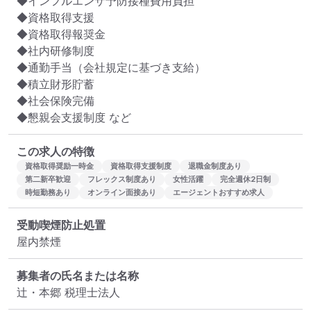
◆インフルエンザ予防接種費用負担

◆資格取得支援

◆資格取得報奨金

◆社内研修制度

◆通勤手当（会社規定に基づき支給）

◆積立財形貯蓄

◆社会保険完備

◆懇親会支援制度 など
この求人の特徴
資格取得奨励一時金
資格取得支援制度
退職金制度あり
第二新卒歓迎
フレックス制度あり
女性活躍
完全週休2日制
時短勤務あり
オンライン面接あり
エージェントおすすめ求人
受動喫煙防止処置
屋内禁煙
募集者の氏名または名称
辻・本郷 税理士法人