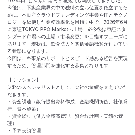
2024年には東京に建物管理拠点も新設してきました。
今後は、不動産業界の中で独特の立ち位置を確立するた
めに、不動産クラウドファンディング事業やITとテクノ
ロジーを駆使した業務効率化を目指す中で、2026年6月
に東証TOKYO PRO Marketへ上場　※今後は東証スタ
ンダード市場への上場（市場変更）を目指すフェーズに
あります。現状は、監査法人と関係金融機関が付いてい
る状態になります。

今回は、各事業のサポートとスピード感ある経営を実現
するため、管理部門を強化する募集となります。

【ミッション】

財務のスペシャリストとして、会社の業績を支えていた
だきます。

・資金調達（銀行提出資料作成、金融機関折衝、社債発
行、資本施策）

・資金繰り（借入金残高管理、資金繰計画・実績の管
理）

・予算実績管理
