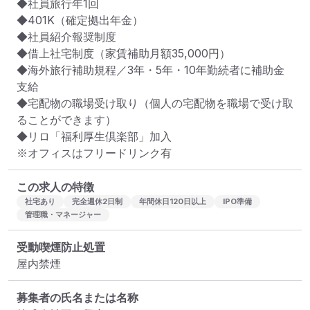
◆社員旅行年1回

◆401K（確定拠出年金）

◆社員紹介報奨制度

◆借上社宅制度（家賃補助月額35,000円）

◆海外旅行補助規程／3年・5年・10年勤続者に補助金
支給

◆宅配物の職場受け取り（個人の宅配物を職場で受け取
ることができます）

◆リロ「福利厚生倶楽部」加入

※オフィスはフリードリンク有
この求人の特徴
社宅あり
完全週休2日制
年間休日120日以上
IPO準備
管理職・マネージャー
受動喫煙防止処置
屋内禁煙
募集者の氏名または名称