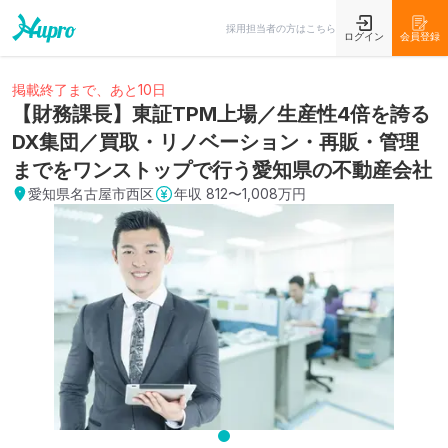
採用担当者の方はこちら
ログイン
会員登録
掲載終了まで、あと10日
【財務課長】東証TPM上場／生産性4倍を誇る
DX集団／買取・リノベーション・再販・管理
までをワンストップで行う愛知県の不動産会社
愛知県名古屋市西区
年収
812〜1,008万円