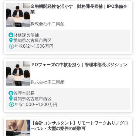
金融機関経験を活かす｜財務課長候補｜IPO準備企
業
株式会社不二興産
財務課長候補
愛知県名古屋市西区
年収
812〜1,008万円
IPOフェーズの中核を担う｜管理本部長ポジション
株式会社不二興産
管理本部長
愛知県名古屋市西区
年収
1,000〜1,200万円
【会計コンサルタント】リモートワークあり／グロ
ーバル・大型の案件の経験可