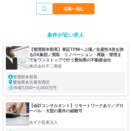
応募へ進む
条件が近い求人
【管理部本部長】東証TPMへ上場／生産性4倍を誇
るDX集団／買取・リノベーション・再販・管理ま
でをワンストップで行う愛知県の不動産会社
株式会社不二興産
管理部本部長
愛知県名古屋市西区
年収
1,000〜2,000万円
【会計コンサルタント】リモートワークあり／グロ
ーバル・大型の案件の経験可
あずさ監査法人