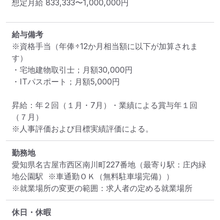
想定月給
833,333
〜
1,000,000
円
給与備考
※資格手当（年俸÷12か月相当額に以下が加算されま
す）

・宅地建物取引士；月額30,000円

・ITパスポート；月額5,000円

昇給：年２回（１月・7月）・業績による賞与年１回
（７月）

※人事評価および目標実績評価による。
勤務地
愛知県名古屋市西区南川町227番地
（最寄り駅：庄内緑
地公園駅  ※車通勤ＯＫ（無料駐車場完備））
※就業場所の変更の範囲：求人者の定める就業場所
休日・休暇