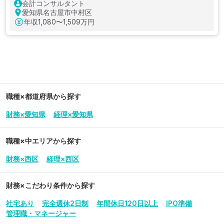
会計コンサルタント
愛知県名古屋市中村区
年収
1,080〜1,509万円
職種×都道府県から探す
財務×愛知県
経理×愛知県
職種×中エリアから探す
財務×西区
経理×西区
財務
×こだわり条件から探す
社宅あり
完全週休2日制
年間休日120日以上
IPO準備
管理職・マネージャー