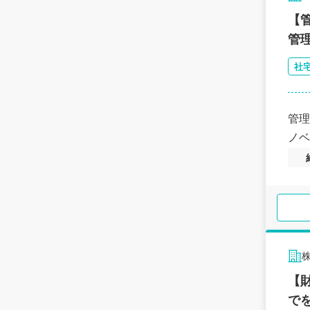
【
管
社
管理
ノベ
【
で