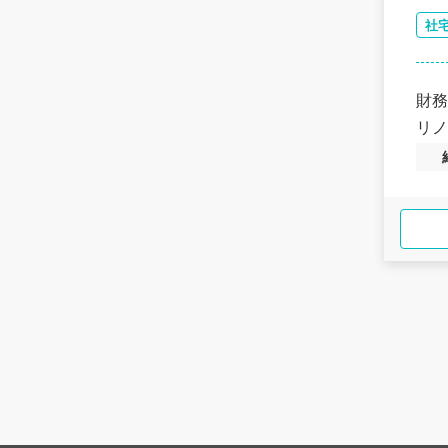
社
財務
リノ