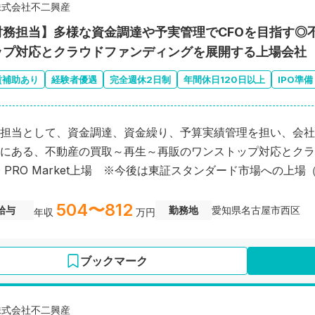
株式会社不二興産
財務担当】多様な資金調達や予実管理でCFOを目指す◎
ップ対応とクラウドファンディングを展開する上場会社
賃補助あり
経験者優遇
完全週休2日制
年間休日120日以上
IPO準備
担当として、資金調達、資金繰り、予算実績管理を担い、会社
にある、不動産の買取～再生～再販のワンストップ対応とクラ
O PRO Market上場 ※今後は東証スタンダード市場への
504〜812
給与
勤務地
愛知県名古屋市西区
年収
万円
ブックマーク
株式会社不二興産