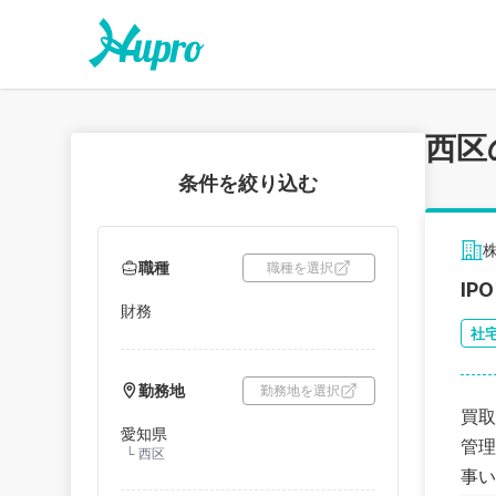
西区
条件を絞り込む
職種
職種を選択
I
財務
社
勤務地
勤務地を選択
買取
愛知県
管理
└
西区
事い