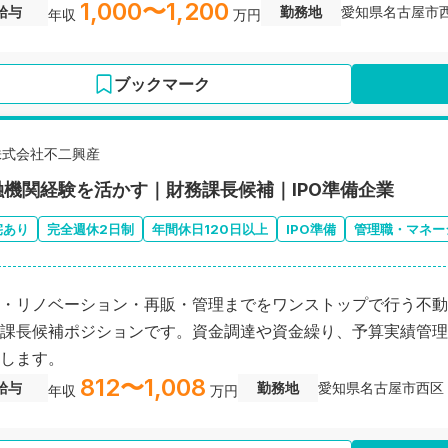
1,000〜1,200
給与
勤務地
愛知県名古屋市
年収
万円
ブックマーク
株式会社不二興産
融機関経験を活かす｜財務課長候補｜IPO準備企業
宅あり
完全週休2日制
年間休日120日以上
IPO準備
管理職・マネー
・リノベーション・再販・管理までをワンストップで行う不動
課長候補ポジションです。資金調達や資金繰り、予算実績管理
します。
812〜1,008
給与
勤務地
愛知県名古屋市西区
年収
万円