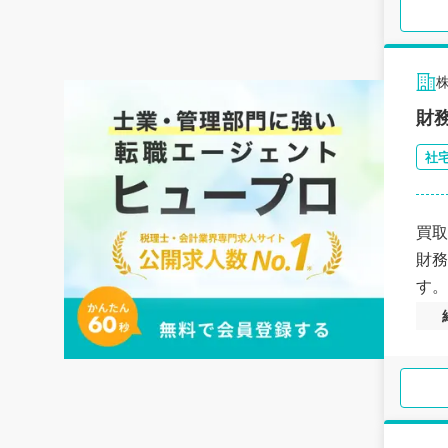
財
社
買取
財務
す。