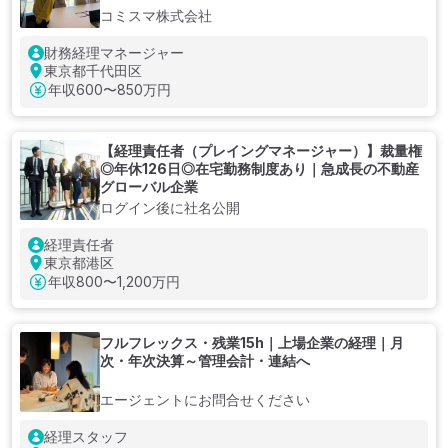
コミスマ株式会社
財務経理マネージャー
東京都千代田区
年収
600〜850万円
【経理責任者（プレイングマネージャー）】裁量権
◎年休126日◎在宅勤務制度あり｜急成長の不動産
グローバル企業
ログイン後に社名公開
経理責任者
東京都港区
年収
800〜1,200万円
フルフレックス・残業15h｜上場企業の経理｜月
次・年次決算～管理会計・連結へ
エージェントにお問合せください
経理スタッフ