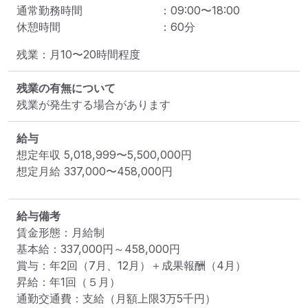
通常勤務時間
：
09:00
〜
18:00
休憩時間
：
60
分
残業：月10〜20時間程度
残業の有無について
残業が発生する場合があります
給与
想定年収
5,018,999
〜
5,500,000
円
想定月給
337,000
〜
458,000
円
給与備考
賃金形態：月給制

基本給：337,000円～458,000円

賞与：年2回（7月、12月）＋成果報酬（4月）

昇給：年1回（５月）

通勤交通費：支給（月額上限3万5千円）
