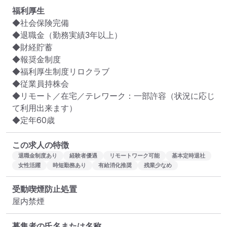
福利厚生
◆社会保険完備

◆退職金（勤務実績3年以上）

◆財経貯蓄

◆報奨金制度

◆福利厚生制度リロクラブ

◆従業員持株会

◆リモート／在宅／テレワーク：一部許容（状況に応じ
て利用出来ます）

◆定年60歳
この求人の特徴
退職金制度あり
経験者優遇
リモートワーク可能
基本定時退社
女性活躍
時短勤務あり
有給消化推奨
残業少なめ
受動喫煙防止処置
屋内禁煙
募集者の氏名または名称