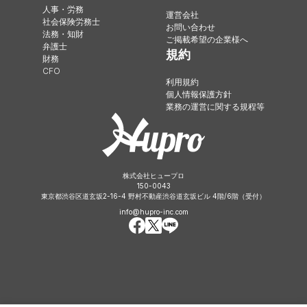
人事・労務
運営会社
社会保険労務士
お問い合わせ
法務・知財
ご掲載希望の企業様へ
弁護士
規約
財務
CFO
利用規約
個人情報保護方針
業務の運営に関する規程等
株式会社ヒュープロ
150-0043
東京都渋谷区道玄坂2-16-4 野村不動産渋谷道玄坂ビル 4階/6階（受付）
info@hupro-inc.com