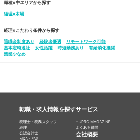
職種×中エリアから探す
経理×木場
経理
×こだわり条件から探す
退職金制度あり
経験者優遇
リモートワーク可能
基本定時退社
女性活躍
時短勤務あり
有給消化推奨
残業少なめ
転職・求人情報を探す
サービス
税理士・税務スタッフ
HUPRO MAGAZINE
経理
よくある質問
公認会計士
会社概要
M&A・FAS