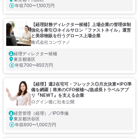
年収
700〜1,100万円
【経理財務ディレクター候補】上場企業の管理体制
強化を牽引◎ネイルサロン「ファストネイル」運営
と美容物販を行うグロース上場企業
株式会社コンヴァノ
経理ディレクター候補
東京都港区
年収
700〜850万円
【経理】週2在宅可・フレックス◎月次決算×IPO準
備を網羅｜将来のCFO候補へ/急成長トラベルアプ
リ『NEWT』を支える企業
ログイン後に社名公開
経営管理（経理）／IPO準備
東京都渋谷区
年収
600〜1,000万円