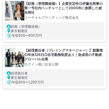
【財務（管理職候補）】企業安定性◎伊藤忠商事の
第一号社内ベンチャーとして2000年に創業した総
合商社
リーテイルブランディング株式会社
財務（管理職候補）
東京都港区
年収
600〜900万円
【経理責任者（プレイングマネージャー）】裁量権
◎年休126日◎在宅勤務制度あり｜急成長の不動産
グローバル企業
ログイン後に社名公開
経理責任者
東京都港区
年収
800〜1,200万円