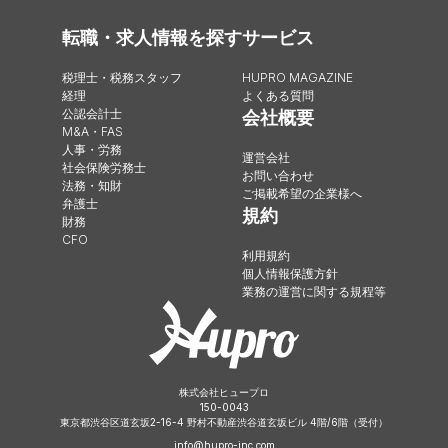
転職・求人情報を探す
サービス
税理士・税務スタッフ
HUPRO MAGAZINE
経理
よくある質問
公認会計士
会社概要
M&A・FAS
人事・労務
運営会社
社会保険労務士
お問い合わせ
法務・知財
ご掲載希望の企業様へ
弁護士
規約
財務
CFO
利用規約
個人情報保護方針
業務の運営に関する規程等
株式会社ヒュープロ
150-0043
東京都渋谷区道玄坂2-16-4 野村不動産渋谷道玄坂ビル 4階/6階（受付）
info@hupro-inc.com