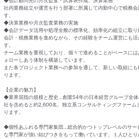
◆会計顧問先の月次監査・試算表作成、決算業務

社内業務組立や運営を行う部署に所属して内勤中心で税務会
す。

◆決算業務や月次監査業務の実施

◆会計データ活用や処理全般の標準化、効率化の組立に取り組
会計・税務業務を進めながら、その経験をチーム運営にも活
す。

チーム業務を重視しており、個々で進めることがベースには
ォローしあう体制を構築しています。

また各プロジェクト業務への参加を通して、新しい取組にも
ります。

【企業の魅力】

◆業界屈指の規模と歴史…創業54年の日本経営グループ全体
社を含めると約2,600名。独立系コンサルティングファー
ります。

◆個性あふれる専門家集団…総合的かつトップレベルのサー
な専門家が強い結びつきをもって働いています。１人ひとり