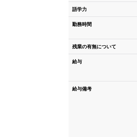
語学力
勤務時間
残業の有無について
給与
給与備考