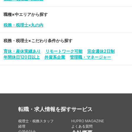
職種×中エリアから探す
税務・税理士×丸の内
税務・税理士
×こだわり条件から探す
育休・産休実績あり
リモートワーク可能
完全週休2日制
年間休日120日以上
外資系企業
管理職・マネージャー
転職・求人情報を探す
サービス
税理士・税務スタッフ
HUPRO MAGAZINE
経理
よくある質問
公認会計士