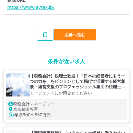
企業URL
https://www.eytax.jp/
応募へ進む
条件が近い求人
【税務会計】税理士歓迎！「日本の経営者にもう一
つの力を」をビジョンとして掲げて活躍する経営相
談・経営支援のプロフェッショナル集団の税理士法
人
エージェントにお問合せください
税務会計マネージャー
東京都渋谷区
年収
600〜850万円
【護国寺事務所】（マネージャー候補）働きやすい