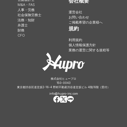
会社概要
M&A・FAS
人事・労務
運営会社
社会保険労務士
お問い合わせ
法務・知財
ご掲載希望の企業様へ
弁護士
規約
財務
CFO
利用規約
個人情報保護方針
業務の運営に関する規程等
株式会社ヒュープロ
150-0043
東京都渋谷区道玄坂2-16-4 野村不動産渋谷道玄坂ビル 4階/6階（受付）
info@hupro-inc.com