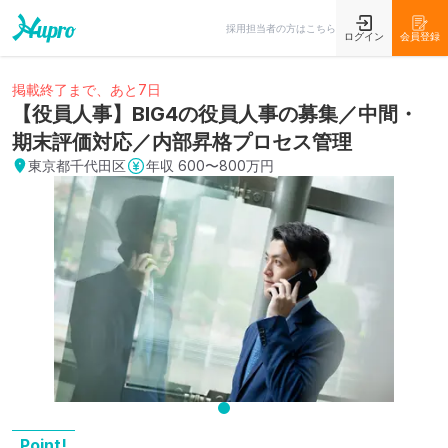
採用担当者の方はこちら
ログイン
会員登録
掲載終了まで、あと7日
【役員人事】BIG4の役員人事の募集／中間・
期末評価対応／内部昇格プロセス管理
東京都千代田区
年収
600〜800万円
Point!