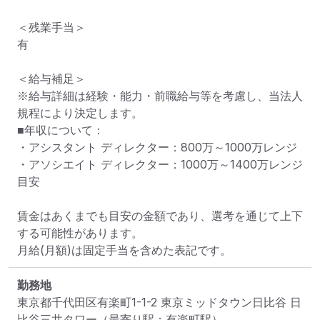
＜残業手当＞

有

＜給与補足＞

※給与詳細は経験・能力・前職給与等を考慮し、当法人
規程により決定します。

■年収について：

・アシスタント ディレクター：800万～1000万レンジ

・アソシエイト ディレクター：1000万～1400万レンジ
目安

賃金はあくまでも目安の金額であり、選考を通じて上下
する可能性があります。

月給(月額)は固定手当を含めた表記です。
勤務地
東京都千代田区有楽町1-1-2 東京ミッドタウン日比谷 日
比谷三井タワー
（最寄り駅：有楽町駅）