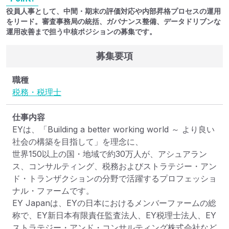
役員人事として、中間・期末の評価対応や内部昇格プロセスの運用
をリード。審査事務局の統括、ガバナンス整備、データドリブンな
運用改善まで担う中核ポジションの募集です。
募集要項
職種
税務・税理士
仕事内容
EYは、「Building a better working world ～ より良い
社会の構築を目指して」を理念に、

世界150以上の国・地域で約30万人が、アシュアラン
ス、コンサルティング、税務およびストラテジー・アン
ド・トランザクションの分野で活躍するプロフェッショ
ナル・ファームです。

EY Japanは、EYの日本におけるメンバーファームの総
称で、EY新日本有限責任監査法人、EY税理士法人、EY
ストラテジー・アンド・コンサルティング株式会社など