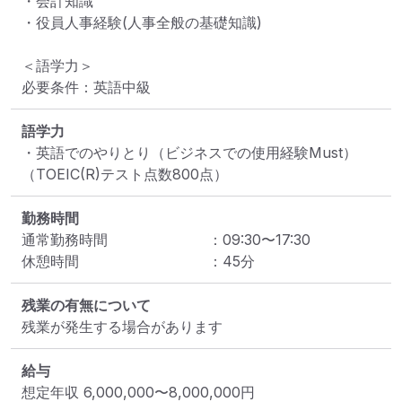
・会計知識

・役員人事経験(人事全般の基礎知識)

＜語学力＞

必要条件：英語中級
語学力
・英語でのやりとり（ビジネスでの使用経験Must）
（TOEIC(R)テスト点数800点）
勤務時間
通常勤務時間
：
09:30
〜
17:30
休憩時間
：
45
分
残業の有無について
残業が発生する場合があります
給与
想定年収
6,000,000
〜
8,000,000
円