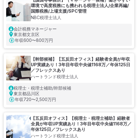
環境で高度税務にも携われる税理士法人/企業再編/
国際税務/上場支援/SPC管理
NBC税理士法人
会計税務マネージャー
東京都文京区
年収
600〜800万円
【幹部候補】【五反田オフィス】経験者全員が年収
UP実績あり！3年目年収中央値1168万／年休125日
／フレックスあり
ハートランド税理士法人
税理士・税理士補助/幹部候補
東京都品川区
年収
720〜2,500万円
【五反田オフィス】【税理士・税理士補助】経験者
全員が年収UP実績あり！3年目年収中央値1168万／
年休125日／フレックスあり
ハートランド税理士法人