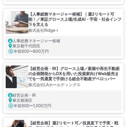
【人事総務マネージャー候補】｜週2リモート可
能！／東証グロース上場/生成AI・宇宙・社会インフ
ラを支える
株式会社Ridge-i
人事総務マネージャー候補
東京都千代田区
年収
600〜800万円
【経営企画・IR】グロース上場／新築や再生不動産
の企画開発からDXを用いた投資家向けWeb販売ま
でを一気通貫で手掛ける総合不動産デベロッパー
株式会社LAホールディングス
経営企画・IR
東京都港区
年収
600〜1,000万円
【経営企画】週2リモート可／役員直下で予実・戦