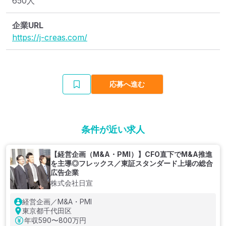
650人
企業URL
https://j-creas.com/
応募へ進む
条件が近い求人
【経営企画（M&A・PMI）】CFO直下でM&A推進
を主導◎フレックス／東証スタンダード上場の総合
広告企業
株式会社日宣
経営企画／M&A・PMI
東京都千代田区
年収
590〜800万円