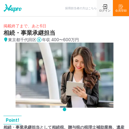
採用担当者の方はこちら
ログイン
会員登録
掲載終了まで、あと6日
相続・事業承継担当
東京都千代田区
年収
400〜600万円
Point!
相続・事業承継担当として相続税、贈与税の税理士補助業務、遺産