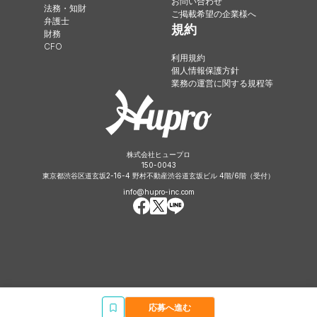
お問い合わせ
法務・知財
ご掲載希望の企業様へ
弁護士
規約
財務
CFO
利用規約
個人情報保護方針
業務の運営に関する規程等
株式会社ヒュープロ
150-0043
東京都渋谷区道玄坂2-16-4 野村不動産渋谷道玄坂ビル 4階/6階（受付）
info@hupro-inc.com
応募へ進む