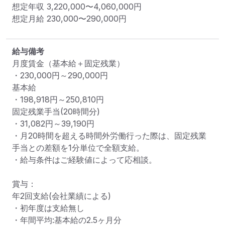
想定年収
3,220,000
〜
4,060,000
円
想定月給
230,000
〜
290,000
円
給与備考
月度賃金（基本給＋固定残業）

・230,000円～290,000円

基本給

・198,918円～250,810円

固定残業手当(20時間分)

・31,082円～39,190円

・月20時間を超える時間外労働行った際は、固定残業
手当との差額を1分単位で全額支給。

・給与条件はご経験値によって応相談。

賞与：

年2回支給(会社業績による)

・初年度は支給無し

・年間平均:基本給の2.5ヶ月分
