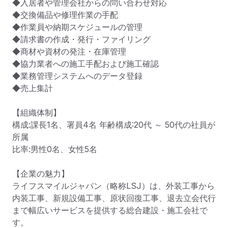
◆入居者や管理会社からの問い合わせ対応

◆交換備品や修理作業の手配

◆作業員や納期スケジュールの管理

◆請求書の作成・発行・ファイリング

◆商材や資材の発注・在庫管理

◆協力業者への施工手配および施工確認

◆業務管理システムへのデータ登録

◆売上集計

【組織体制】

構成:課長1名、署員4名 年齢構成:20代 ～ 50代の社員が
所属

比率:男性0名、女性5名 

【企業の魅力】

ライフスマイルジャパン（略称LSJ）は、外装工事から
内装工事、新規設備工事、原状回復工事、退去立会代行
まで幅広いサービスを提供する総合建設・施工会社で
す。
