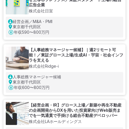
広告企業
株式会社日宣
経営企画／M&A・PMI
東京都千代田区
年収
590〜800万円
【人事総務マネージャー候補】｜週2リモート可
能！／東証グロース上場/生成AI・宇宙・社会インフ
ラを支える
株式会社Ridge-i
人事総務マネージャー候補
東京都千代田区
年収
600〜800万円
【経営企画・IR】グロース上場／新築や再生不動産
の企画開発からDXを用いた投資家向けWeb販売ま
でを一気通貫で手掛ける総合不動産デベロッパー
株式会社LAホールディングス