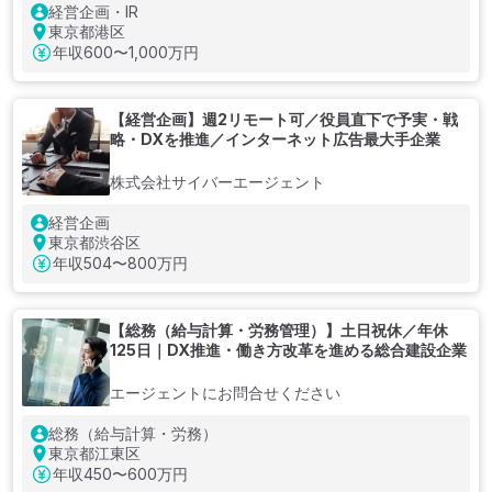
経営企画・IR
東京都港区
年収
600〜1,000万円
【経営企画】週2リモート可／役員直下で予実・戦
略・DXを推進／インターネット広告最大手企業
株式会社サイバーエージェント
経営企画
東京都渋谷区
年収
504〜800万円
【総務（給与計算・労務管理）】土日祝休／年休
125日｜DX推進・働き方改革を進める総合建設企業
エージェントにお問合せください
総務（給与計算・労務）
東京都江東区
年収
450〜600万円