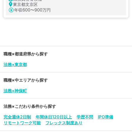
東京都文京区
年収
600〜900万円
職種×都道府県から探す
法務×東京都
職種×中エリアから探す
法務×神保町
法務
×こだわり条件から探す
完全週休2日制
年間休日120日以上
学歴不問
IPO準備
リモートワーク可能
フレックス制度あり