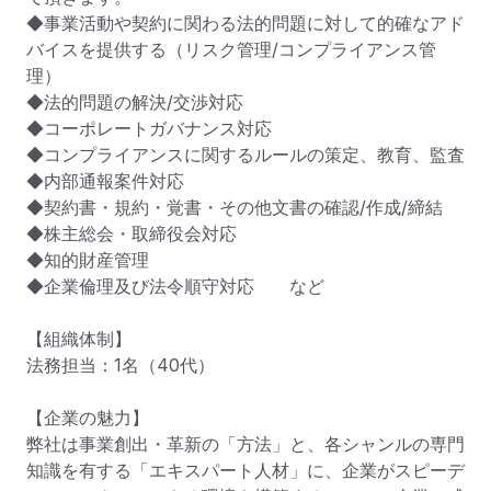
◆事業活動や契約に関わる法的問題に対して的確なアド
バイスを提供する（リスク管理/コンプライアンス管
理）

◆法的問題の解決/交渉対応

◆コーポレートガバナンス対応

◆コンプライアンスに関するルールの策定、教育、監査

◆内部通報案件対応

◆契約書・規約・覚書・その他文書の確認/作成/締結

◆株主総会・取締役会対応

◆知的財産管理

◆企業倫理及び法令順守対応　　など

【組織体制】

法務担当：1名（40代）

【企業の魅力】

弊社は事業創出・革新の「方法」と、各シャンルの専門
知識を有する「エキスパート人材」に、企業がスピーデ