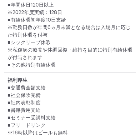
■年間休日120日以上

※2022年度実績：128日

■有給休暇初年度10日支給

※勤務日数が年間6ヵ月未満となる場合は入場月に応じ
た特別休暇を付与

■シックリーブ休暇

※私傷病の療養や体調回復・維持を目的に特別有給休暇
が付与されます

■その他特別有給休暇
福利厚生
■交通費全額支給 

■社会保険完備

■社内表彰制度

■書籍費用支給

■セミナー受講料支給

■フリードリンク

※16時以降はビールも無料