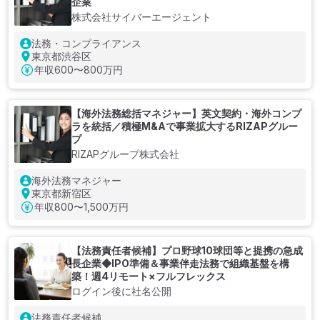
企業
株式会社サイバーエージェント
法務・コンプライアンス
東京都渋谷区
年収
600〜800万円
【海外法務総括マネジャー】英文契約・海外コンプ
ラを統括／積極M&Aで事業拡大するRIZAPグルー
プ
RIZAPグループ株式会社
海外法務マネジャー
東京都新宿区
年収
800〜1,500万円
【法務責任者候補】プロ野球10球団等と提携の急成
長企業◆IPO準備＆事業伴走法務で組織基盤を構
築！週4リモート×フルフレックス
ログイン後に社名公開
法務責任者候補