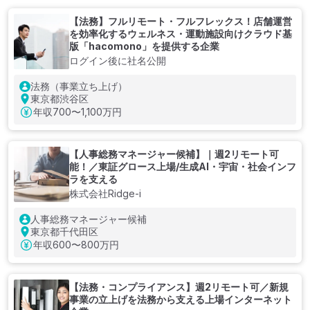
【法務】フルリモート・フルフレックス！店舗運営
を効率化するウェルネス・運動施設向けクラウド基
版「hacomono」を提供する企業
ログイン後に社名公開
法務（事業立ち上げ）
東京都渋谷区
年収
700〜1,100万円
【人事総務マネージャー候補】｜週2リモート可
能！／東証グロース上場/生成AI・宇宙・社会インフ
ラを支える
株式会社Ridge-i
人事総務マネージャー候補
東京都千代田区
年収
600〜800万円
【法務・コンプライアンス】週2リモート可／新規
事業の立上げを法務から支える上場インターネット