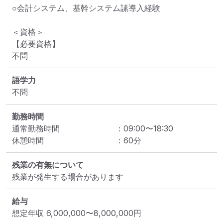
○会計システム、基幹システム䛾導入経験

＜資格＞

【必要資格】

不問
語学力
不問
勤務時間
通常勤務時間
：
09:00
〜
18:30
休憩時間
：
60
分
残業の有無について
残業が発生する場合があります
給与
想定年収
6,000,000
〜
8,000,000
円