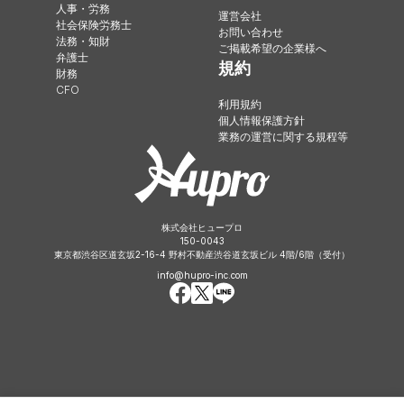
人事・労務
運営会社
社会保険労務士
お問い合わせ
法務・知財
ご掲載希望の企業様へ
弁護士
規約
財務
CFO
利用規約
個人情報保護方針
業務の運営に関する規程等
株式会社ヒュープロ
150-0043
東京都渋谷区道玄坂2-16-4 野村不動産渋谷道玄坂ビル 4階/6階（受付）
info@hupro-inc.com