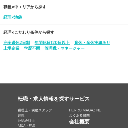
職種×中エリアから探す
経理×池袋
経理
×こだわり条件から探す
完全週休2日制
年間休日120日以上
育休・産休実績あり
上場企業
学歴不問
管理職・マネージャー
転職・求人情報を探す
サービス
税理士・税務スタッフ
HUPRO MAGAZINE
経理
よくある質問
公認会計士
会社概要
M&A・FAS