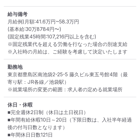
給与備考
月給例)月額:41.6万円~58.3万円

(基本給:30万8784円〜)

(固定残業45時間:107,216円以上を含む)

※固定残業代を超える労働を行なった場合の別途支給

※入社時の月給は、ご経験を考慮して決定いたします
勤務地
東京都豊島区南池袋2-25-5 藤久ビル東五号館4階
（最
寄り駅：JR各線／池袋駅）
※就業場所の変更の範囲：求人者の定める就業場所
休日・休暇
■完全週休2日制（休日は土日祝日）

■年間有給休暇10日～20日（下限日数は、入社半年経過
後の付与日数となります）

■年間休日日数121日