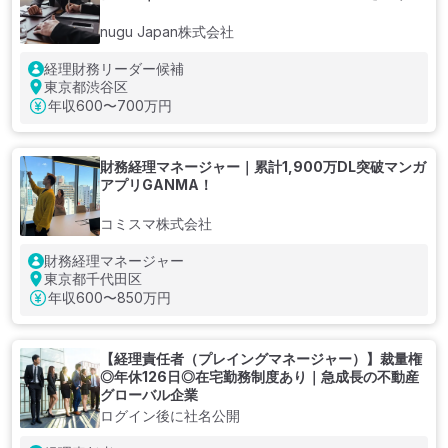
nugu Japan株式会社
経理財務リーダー候補
東京都渋谷区
年収
600〜700万円
財務経理マネージャー｜累計1,900万DL突破マンガ
アプリGANMA！
コミスマ株式会社
財務経理マネージャー
東京都千代田区
年収
600〜850万円
【経理責任者（プレイングマネージャー）】裁量権
◎年休126日◎在宅勤務制度あり｜急成長の不動産
グローバル企業
ログイン後に社名公開