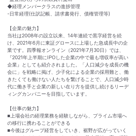
◆経理メンバークラスの進捗管理

-日常経理(仕訳記帳、請求書発行、債権管理等)

【企業の魅力】

当社は2008年の設立以来、14年連続で黒字経営を続
け、2021年6月に東証グロースに上場した急成長中の企
業です。四季報オンライン（2021年7月30日）では、
『2021年上半期にIPOした企業の中で最も増収率が高い
企業』としても紹介されました。「人口減少を成長の機
会に」を戦略に掲げ、少子化による企業の採用難と、働
きたくても働けない人たちを繋げることで、人口減少時
代に働き手と企業の新しい在り方を提供し続けるリーデ
ィングカンパニーを目指しています。

【仕事の魅力】

■上場会社の経理業務を経験しながら、プライム市場へ
の移行に携わることができる

■今後はグループ経営をしていき、裾野が広がっていく