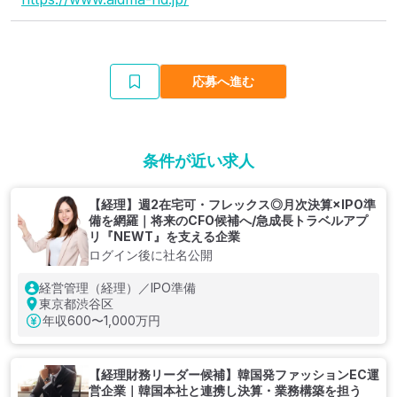
応募へ進む
条件が近い求人
【経理】週2在宅可・フレックス◎月次決算×IPO準
備を網羅｜将来のCFO候補へ/急成長トラベルアプ
リ『NEWT』を支える企業
ログイン後に社名公開
経営管理（経理）／IPO準備
東京都渋谷区
年収
600〜1,000万円
【経理財務リーダー候補】韓国発ファッションEC運
営企業｜韓国本社と連携し決算・業務構築を担う