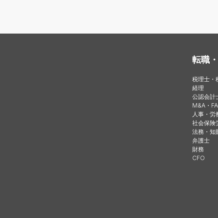
転職
税理士・
経理
公認会計
M&A・FA
人事・労
社会保険
法務・知
弁護士
財務
CFO