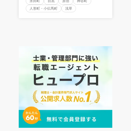
永田町
目黒
原宿
神谷町
人形町・小伝馬町
浅草