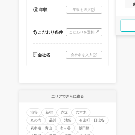
年収
年収を選択
こだわり条件
こだわりを選択
会社名
会社名を入力
エリアでさらに絞る
渋谷
新宿
赤坂
六本木
丸の内
品川
池袋
有楽町・日比谷
表参道・青山
市ヶ谷
飯田橋