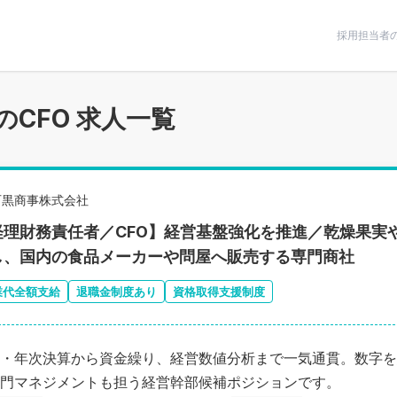
条件で絞りこむ
採用担当者
のCFO 求人一覧
石黒商事株式会社
経理財務責任者／CFO】経営基盤強化を推進／乾燥果実
し、国内の食品メーカーや問屋へ販売する専門商社
業代全額支給
退職金制度あり
資格取得支援制度
・年次決算から資金繰り、経営数値分析まで一気通貫。数字を
門マネジメントも担う経営幹部候補ポジションです。