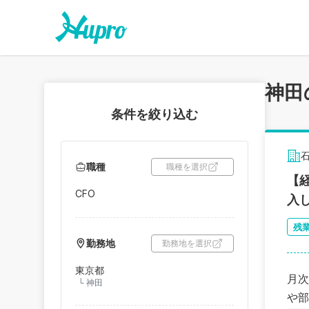
神田
条件を絞り込む
職種
職種を選択
【
CFO
入
残
勤務地
勤務地を選択
東京都
月次
└
神田
や部