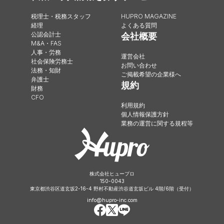
税理士・税務スタッフ
HUPRO MAGAZINE
経理
よくある質問
公認会計士
会社概要
M&A・FAS
人事・労務
運営会社
社会保険労務士
お問い合わせ
法務・知財
ご掲載希望の企業様へ
弁護士
規約
財務
CFO
利用規約
個人情報保護方針
業務の運営に関する規程等
株式会社ヒュープロ
150-0043
東京都渋谷区道玄坂2-16-4 野村不動産渋谷道玄坂ビル 4階/6階（受付）
info@hupro-inc.com