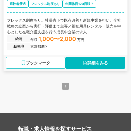
経験者優遇
フレックス制度あり
年間休日120日以上
フレックス制度あり。社長直下で既存改善と新規事業を担い、全社
戦略の立案から実行・評価まで主導／福祉用具レンタル・販売を中
心とした在宅介護支援を行う成長中企業の求人
1,000〜2,000
給与
年収
万円
勤務地
東京都港区
ブックマーク
詳細をみる
1
転職・求人情報を探す
サービス