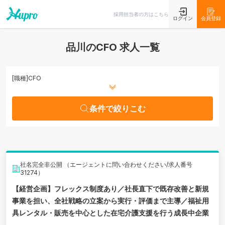
条件で絞りこむ
採用担当者の方はこちら
ログイン
会員登録
品川のCFO 求人一覧
[職種]
CFO
条件で絞りこむ
社名完全非公開 （エージェントに問い合わせください/求人番号
31274）
【経営企画】フレックス制度あり／社長直下で既存改善と新規
事業を担い、全社戦略の立案から実行・評価まで主導／福祉用
具レンタル・販売を中心とした在宅介護支援を行う成長中企業